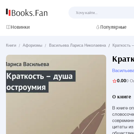
Новинки
Популярные
Книги
/
Афоризмы
/
Васильева Лариса Николаевна
/
Краткость 
Кратк
Васильева
0.00
0 О
О книге
В книге о
словосоче
современн
цитаты из
обществен