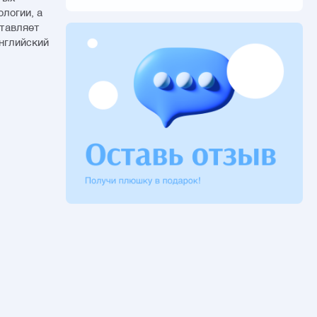
логии, а
ставляет
английский