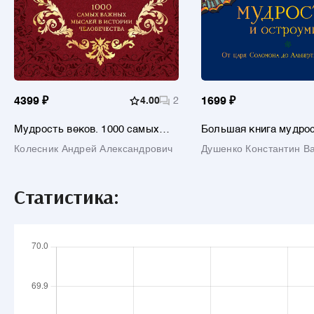
4399 ₽
4.00
2
1699 ₽
Мудрость веков. 1000 самых
Большая книга мудрос
важных мыслей в истории
остроумия / Изд. 13-е,
Колесник Андрей Александрович
Душенко Константин В
человечества / 2-е изд.
Статистика: