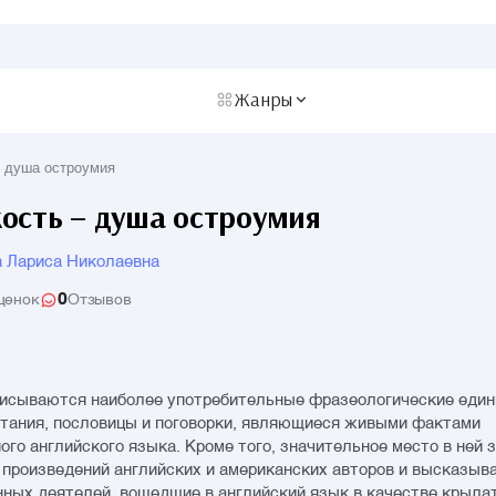
Жанры
– душа остроумия
ость – душа остроумия
 Лариса Николаевна
0
ценок
Отзывов
писываются наиболее употребительные фразеологические един
тания, пословицы и поговорки, являющиеся живыми фактами
ого английского языка. Кроме того, значительное место в ней
 произведений английских и американских авторов и высказыв
ных деятелей, вошедшие в английский язык в качестве крыла