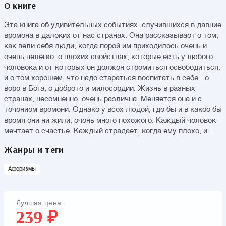
О книге
Эта книга об удивительных событиях, случившихся в давние
времена в далеких от нас странах. Она рассказывает о том,
как вели себя люди, когда порой им приходилось очень и
очень нелегко; о плохих свойствах, которые есть у любого
человека и от которых он должен стремиться освободиться,
и о том хорошем, что надо стараться воспитать в себе - о
вере в Бога, о доброте и милосердии. Жизнь в разных
странах, несомненно, очень различна. Меняется она и с
течением времени. Однако у всех людей, где бы и в какое бы
время они ни жили, очень много похожего. Каждый человек
мечтает о счастье. Каждый страдает, когда ему плохо, и
радуется, когда ему хорошо. Но что нужно сделать, чтобы
Жанры и теги
чувствовать себя счастливым? Люди всегда размышляли об
этом, в том числе в легендах и сказках. То, что казалось
Афоризмы
занимательным и поучительным для многих, передавалось
из поколения в поколение и было интересно детям и внукам
точно так же, как и отцам и дедам.
Лучшая цена:
239 ₽