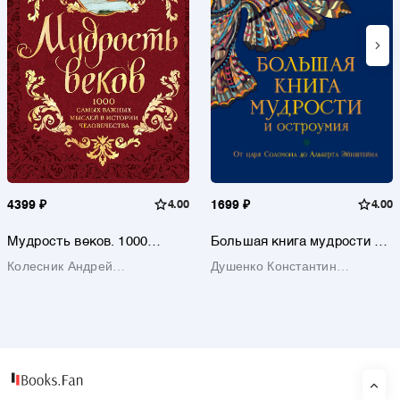
4399 ₽
4.00
1699 ₽
4.00
Мудрость веков. 1000
Большая книга мудрости и
самых важных мыслей в
остроумия / Изд. 13-е, испр.
Колесник Андрей
Душенко Константин
истории человечества / 2-е
изд.
Александрович
Васильевич