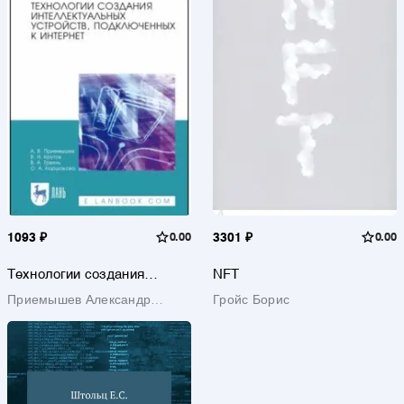
1093 ₽
0.00
3301 ₽
0.00
Технологии создания
NFT
интеллектуальных
Приемышев Александр
Гройс Борис
устройств, подключенных к
интернет. СПО
Владимирович