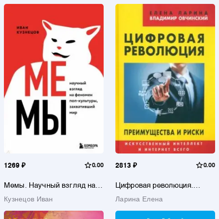
Ростиславович
Монография
Жораевна
1269 ₽
0.00
2813 ₽
0.00
Мемы. Научный взгляд на
Цифровая революция.
феномен поп-культуры,
Преимущества и риски.
Кузнецов Иван
Ларина Елена
захвативший мир
Искусственный интеллект и
интернет всего