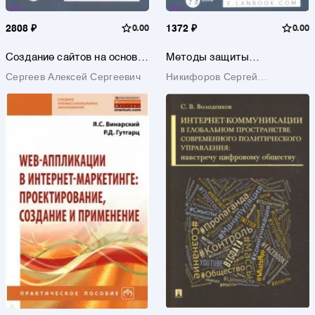
2808 ₽
0.00
1372 ₽
0.00
Создание сайтов на основе
Методы защиты
WordPress. Учебное пособие
информации. Защита от
Сергеев Алексей Сергеевич
Никифоров Сергей
внешних вторжений.
Учебное пособие
Николаевич