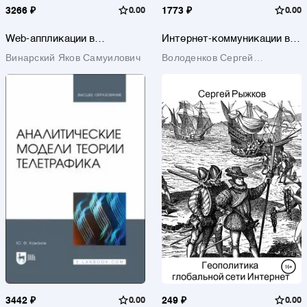
3266 ₽
0.00
1773 ₽
0.00
Web-аппликации в
Интернет-коммуникации в
интернет-маркетинге.
глобальном пространстве
Винарский Яков Самуилович
Володенков Сергей
Проектирование, создание и
современного
применение. Практическое
политического управления
Владимирович
пособие
3442 ₽
0.00
249 ₽
0.00