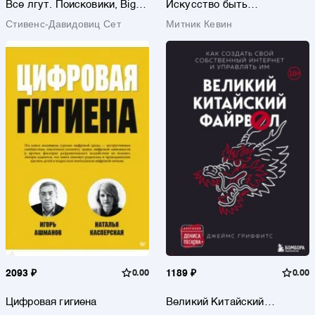
Все лгут. Поисковики, Big
Искусство быть
Data и Интернет знают о
невидимым. Как сохранить
Стивенс-Давидовиц Сет
Митник Кевин
вас все
приватность в эпоху Big
Data
2093 ₽
0.00
1189 ₽
0.00
Цифровая гигиена
Великий Китайский
Файрвол