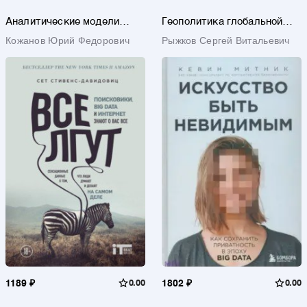
Аналитические модели
Геополитика глобальной
теории телетрафика.
сети Интернет
Кожанов Юрий Федорович
Рыжков Сергей Витальевич
Учебник для вузов
1189 ₽
0.00
1802 ₽
0.00