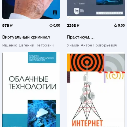
976 ₽
0.00
3298 ₽
0.00
Виртуальный криминал
Практикум.
Демонстрационный экзамен
Ищенко Евгений Петрович
Уймин Антон Григорьевич
базового уровня. Сетевое и
системное
администрирование