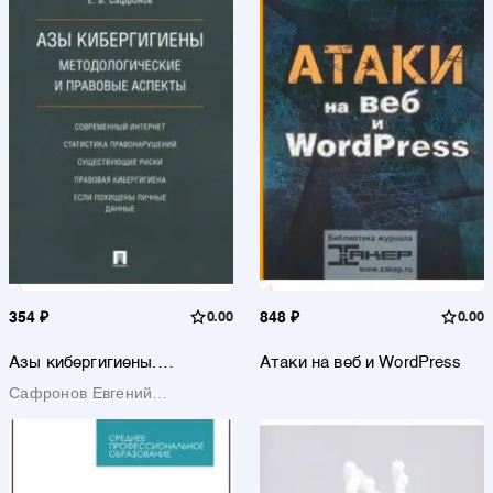
354 ₽
0.00
848 ₽
0.00
Азы кибергигиены.
Атаки на веб и WordPress
Методологические и
Сафронов Евгений
правовые аспекты
Валерьевич