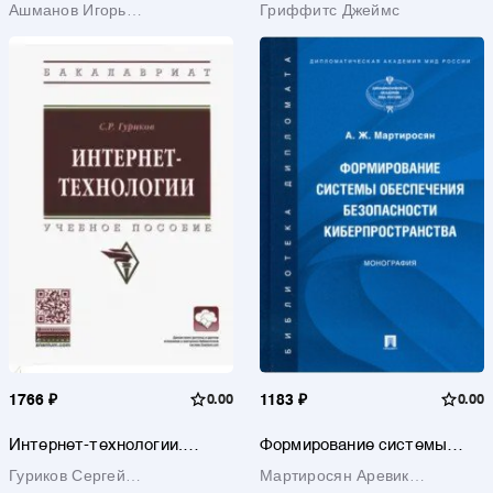
Ашманов Игорь
Гриффитс Джеймс
Станиславович
1766 ₽
0.00
1183 ₽
0.00
Интернет-технологии.
Формирование системы
Учебное пособие
обеспечения безопасности
Гуриков Сергей
Мартиросян Аревик
киберпространства.