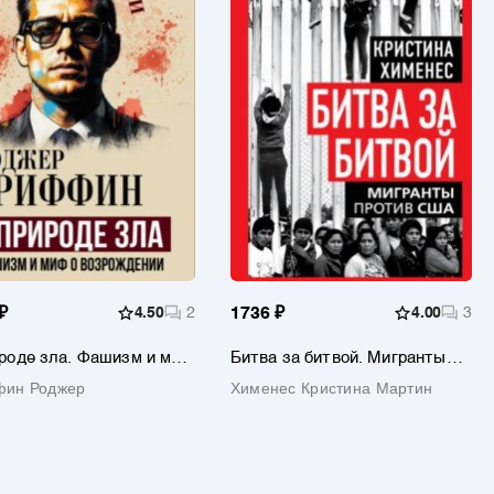
₽
4.50
2
1736 ₽
4.00
3
роде зла. Фашизм и миф
Битва за битвой. Мигранты
рождении
против США
фин Роджер
Хименес Кристина Мартин