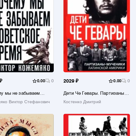
₽
0.00
0
2029 ₽
0.00
0
у мы не забываем
Дети Че Гевары. Партизаны-
ское время?
мученики Латинской Америки
яко Виктор Стефанович
Костенко Дмитрий