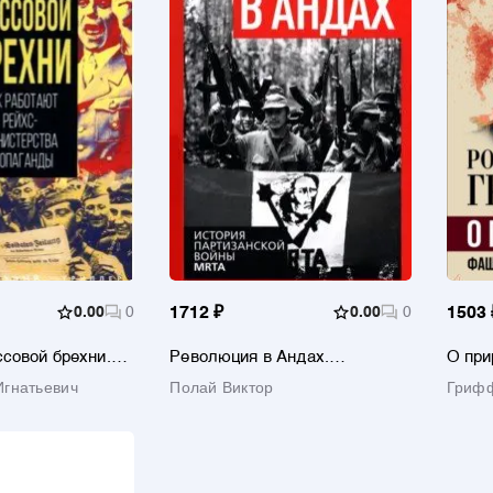
0.00
0
1712 ₽
0.00
0
1503 
совой брехни.
Революция в Андах.
О при
т
Партизаны спускаются с гор
о воз
гнатьевич
Полай Виктор
Гриф
ерства