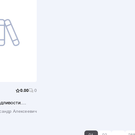
0.00
0
дливости.
ы в Западной
сандр Алексеевич