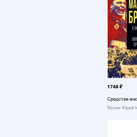
1749 ₽
Средства мас
Как работаю
Мухин Юрий И
рейхсминист
пропаганды