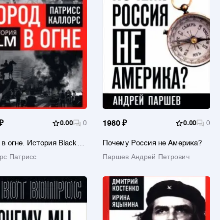
₽
0.00
0
1980 ₽
0.00
0
 в огне. История Black
Почему Россия не Америка?
matter
рс Патрисс
Паршев Андрей Петрович