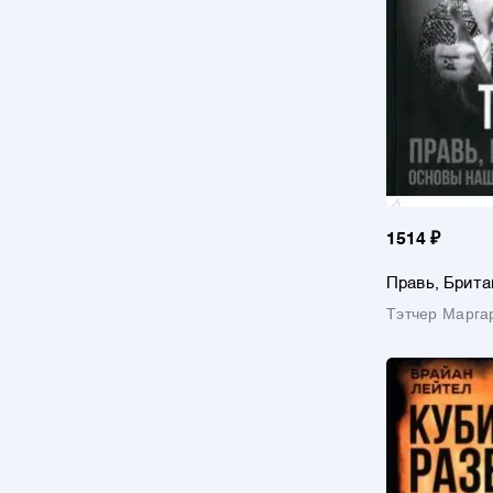
1514 ₽
Правь, Брита
нашей геопо
Тэтчер Марга