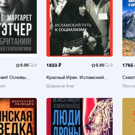
0.00
0
1833 ₽
0.00
0
1765 
ния! Основы
Красный Иран. Исламский
Схват
литики
путь к социализму
Полит
рет
Шариати Али
Постн
геогр
XIX в
Влади