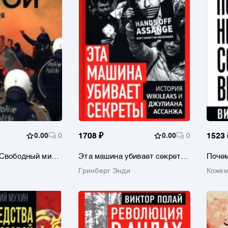
0.00
0
1708 ₽
0.00
0
1523 
 Свободный мир
Эта машина убивает секреты.
Почем
роволокой
История WikiLeaks и
совет
Гринберг Энди
Кожем
Джулиана Ассанжа