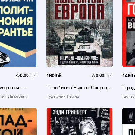
0.00
0
1609 ₽
0.00
0
1469 
я рантье.
Поле битвы Европа. Операция
Город
ритика
"Немыслимое" и другие планы
lives 
лай Иванович
Гудериан Гейнц
Калло
ства
Третьей Мировой войны