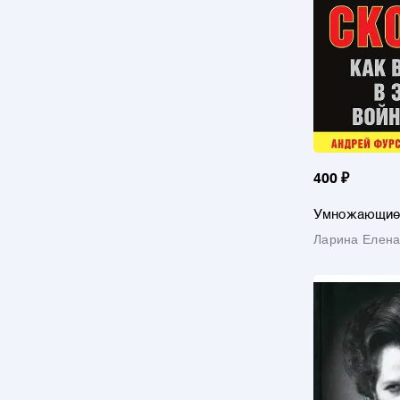
400 ₽
Умножающие 
выжить в эпо
Ларина Елен