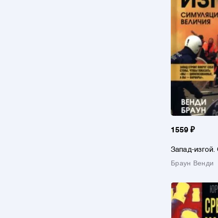
1559 ₽
Запад-изгой.
за колючей п
Браун Венди