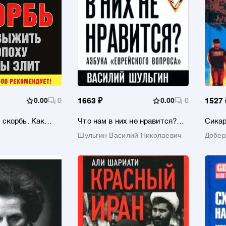
0.00
0
1663 ₽
0.00
0
1527 
скорбь. Как
Что нам в них не нравится?
Сика
ху войны элит
Азбука "еврейского вопроса"
мекси
а
Шульгин Василий Николаевич
Добер