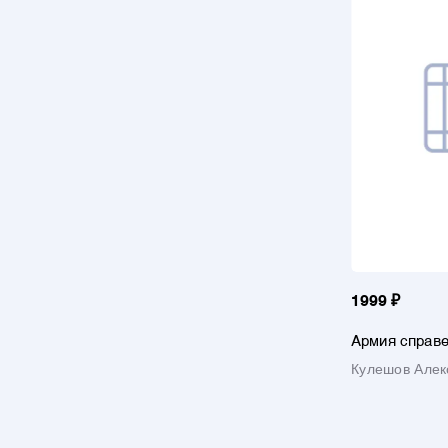
1999 ₽
Армия справе
Леворадикал
Кулешов Алек
Европе