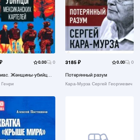
₽
0.00
0
3185 ₽
0.00
0
риас. Женщины-убийцы
Потерянный разум
канских картелей
 Генри
Кара-Мурза Сергей Георгиевич