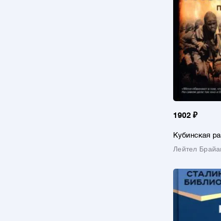
1902 ₽
Кубинская ра
развала Аме
Лейтел Брайа