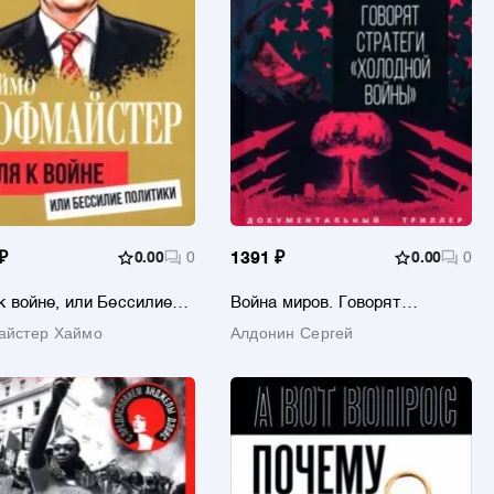
₽
0.00
0
1391 ₽
0.00
0
к войне, или Бессилие
Война миров. Говорят
ики
стратеги "Холодной войны"
йстер Хаймо
Алдонин Сергей