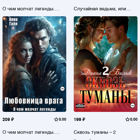
О чем молчат легенды.
Случайная ведьма, или
Жены проклятого рыцаря
Университет Заговоров и
других Пакостей
209 ₽
0.00
199 ₽
0.00
О чем молчат легенды.
Сквозь туманы – 2
Любовница врага