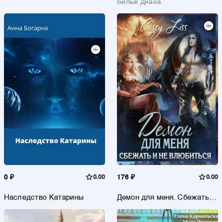
Билык Диана
0 ₽
0.00
176 ₽
0.00
Наследство Катарины
Демон для меня. Сбежать и
не влюбиться