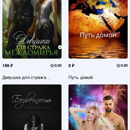
159 ₽
0.00
0 ₽
0.00
Девушка для стража
Путь домой
Междомирья