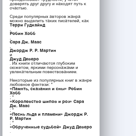
доверять друг другу и находят путь к
счастью.
Среди популярных авторов жанра
можно выделить таких писателей, как
Терри Гудкайнд
,
Робин Хобб
,
Сара Дж. Маас
,
Джордж Р. Р. Мартин
и
Джуд Деверо
. Их книги отличаются глубоким
сюжетом, яркими персонажами и
увлекательным повествованием.
Некоторые из популярных книг в жанре
любовное фэнтези: *
«Память, сказания и сны» Робин
Хобб
; *
«Королевство шипов и роз» Сара
Дж. Маас
; *
«Песнь льда и пламени» Джордж Р.
Р. Мартин
; *
«Обрученные судьбой» Джуд Деверо
.