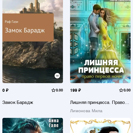
0 ₽
0.00
199 ₽
0.00
Замок Барадж
Лишняя принцесса. Право
первой ночи
Лимонова Мила