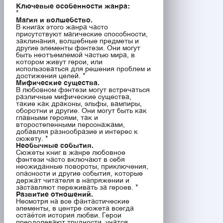
Ключевые особенности жанра:
*
Магия и волшебство.
В книгах этого жанра часто
присутствуют магические способности,
заклинания, волшебные предметы и
другие элементы фэнтези. Они могут
быть неотъемлемой частью мира, в
котором живут герои, или
использоваться для решения проблем и
достижения целей. *
Мифические существа.
В любовном фэнтези могут встречаться
различные мифические существа,
такие как драконы, эльфы, вампиры,
оборотни и другие. Они могут быть как
главными героями, так и
второстепенными персонажами,
добавляя разнообразие и интерес к
сюжету. *
Необычные события.
Сюжеты книг в жанре любовное
фэнтези часто включают в себя
неожиданные повороты, приключения,
опасности и другие события, которые
держат читателя в напряжении и
заставляют переживать за героев. *
Развитие отношений.
Несмотря на все фантастические
элементы, в центре сюжета всегда
остаётся история любви. Герои
преодолевают трудности, учатся