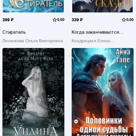
399 ₽
0.00
339 ₽
0.00
Стиратель
Когда заканчиваются
сказки
Лисенкова Ольга Викторовна
Кондрацкая Елена
Анатольевна