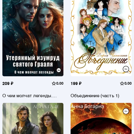
209 ₽
0.00
199 ₽
0.00
О чем молчат легенды.
Объединение (часть 1)
Утерянный изумруд святого
Грааля