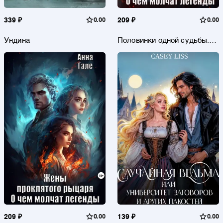
339 ₽
0.00
209 ₽
0.00
Ундина
Половинки одной судьбы.
По праву победителя. О чем
молчат легенды
209 ₽
0.00
139 ₽
0.00