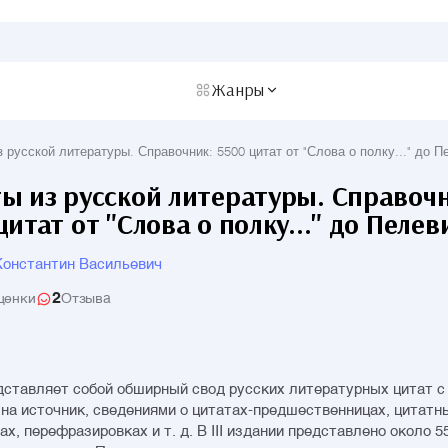
Жанры
 русской литературы. Справочник: 5500 цитат от "Слова о полку..." до П
ы из русской литературы. Справоч
цитат от "Слова о полку..." до Пелев
онстантин Васильевич
2
ценки
Отзыва
дставляет собой обширный свод русских литературных цитат с
на источник, сведениями о цитатах-предшественницах, цитатн
х, перефразировках и т. д. В III издании представлено около 5