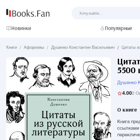
Новинки
Популярные
Книги
/
Афоризмы
/
Душенко Константин Васильевич
/
Цитаты из
Цитат
5500 
Душенко К
4.00
2 О
О книге
Книга пре
ссылками 
перекличка