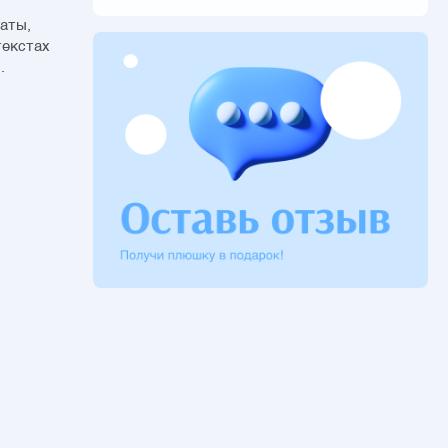
таты,
текстах
.