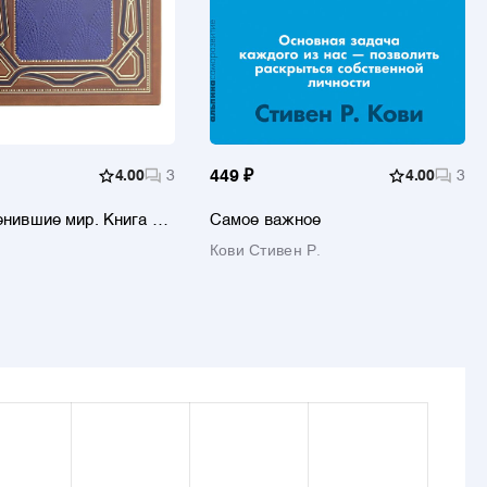
4.00
3
449 ₽
4.00
3
енившие мир. Книга в
Самое важное
онном
Кови Стивен Р.
рованном кожаном
 ручной работы с
ым, торшонированным
ым обрезом