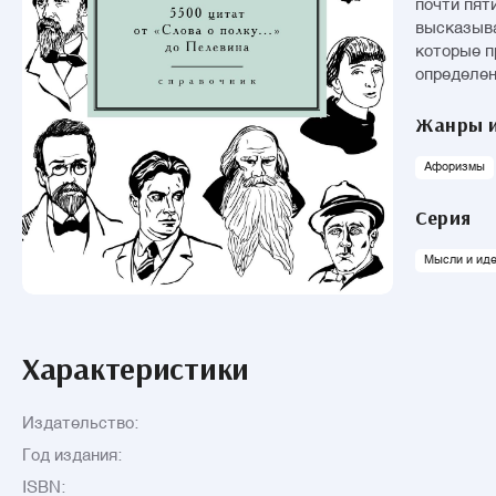
почти пятисот авторов. Поми
высказыва
которые п
определен
Жанры и
Афоризмы
Серия
Мысли и иде
Характеристики
Издательство:
Год издания:
ISBN: