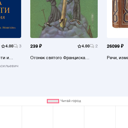
4.00
3
239 ₽
4.00
2
26099 ₽
ти и
Огонек святого Франциска
Речи, изм
 испр.
Народные притчи и сказки
коллекци
асильевич
(переложение с испанского и
инкрусти
португальского)
переплете
окрашенн
и золочён