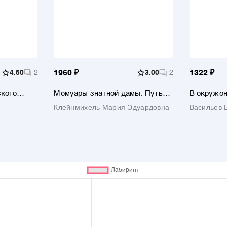
4.50
2
1960 ₽
3.00
2
1322 ₽
ского
Мемуары знатной дамы. Путь
В окружен
люция
от фрейлины до эмигрантки. Из
1941-го
Клейнмихель Мария Эдуардовна
Васильев 
омата и
потонувшего мира