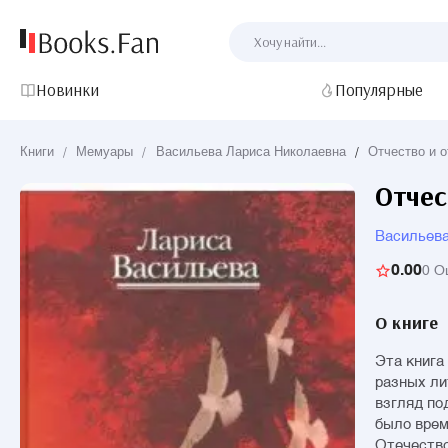
Новинки
Популярные
Книги
/
Мемуары
/
Васильева Лариса Николаевна
/
Отчество и о
Отчес
Васильева
0.00
0 О
О книге
Эта книга
разных ли
взгляд по
было врем
Отечество