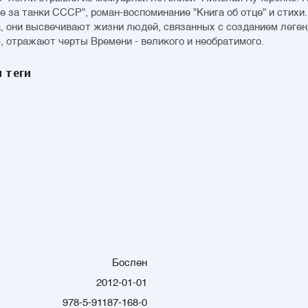
ве за танки СССР", роман-воспоминание "Книга об отце" и стихи
а, они высвечивают жизни людей, связанных с созданием леге
4, отражают черты Времени - великого и необратимого.
 теги
Бослен
2012-01-01
978-5-91187-168-0