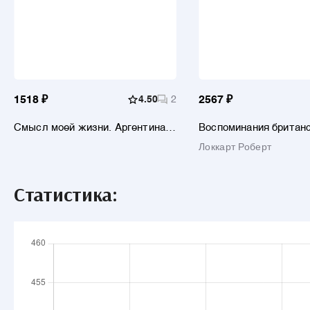
1518 ₽
4.50
2
2567 ₽
Смысл моей жизни. Аргентина,
Воспоминания британ
перонизм и Монтонерос
агента. Русская рево
Локкарт Роберт
глазами видного дипл
офицера разведки
Статистика: