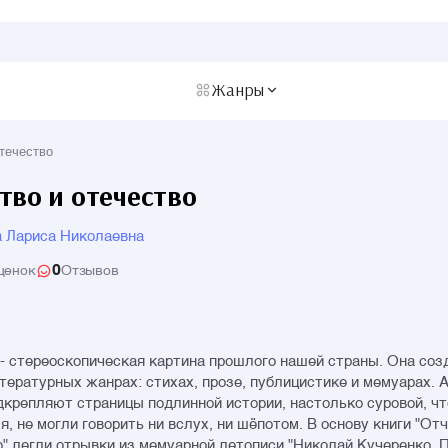
Жанры
течество
тво и отечество
 Лариса Николаевна
0
ценок
Отзывов
 - стереоскопическая картина прошлого нашей страны. Она соз
тературных жанрах: стихах, прозе, публицистике и мемуарах. 
дкрепляют страницы подлинной истории, настолько суровой, что
я, не могли говорить ни вслух, ни шёпотом. В основу книги "От
" легли отрывки из мемуарной летописи "Николай Кучеренко. 