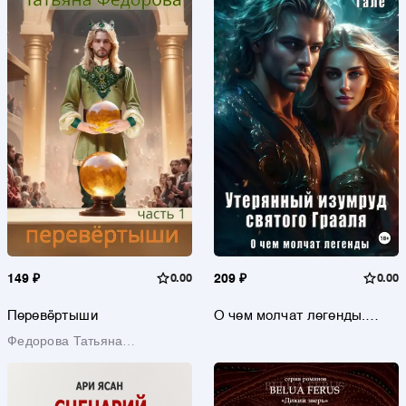
149 ₽
0.00
209 ₽
0.00
Перевёртыши
О чем молчат легенды.
Утерянный изумруд святого
Федорова Татьяна
Грааля
Федоровна