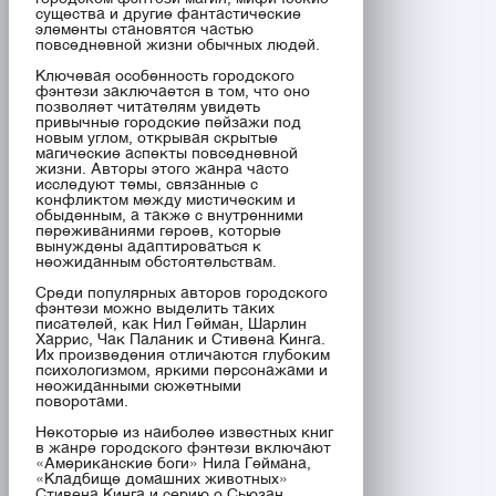
существа и другие фантастические
элементы становятся частью
повседневной жизни обычных людей.
Ключевая особенность городского
фэнтези заключается в том, что оно
позволяет читателям увидеть
привычные городские пейзажи под
новым углом, открывая скрытые
магические аспекты повседневной
жизни. Авторы этого жанра часто
исследуют темы, связанные с
конфликтом между мистическим и
обыденным, а также с внутренними
переживаниями героев, которые
вынуждены адаптироваться к
неожиданным обстоятельствам.
Среди популярных авторов городского
фэнтези можно выделить таких
писателей, как Нил Гейман, Шарлин
Харрис, Чак Паланик и Стивена Кинга.
Их произведения отличаются глубоким
психологизмом, яркими персонажами и
неожиданными сюжетными
поворотами.
Некоторые из наиболее известных книг
в жанре городского фэнтези включают
«Американские боги» Нила Геймана,
«Кладбище домашних животных»
Стивена Кинга и серию о Сьюзан