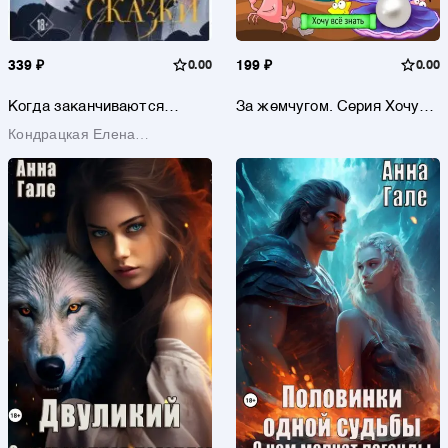
339 ₽
0.00
199 ₽
0.00
Когда заканчиваются
За жемчугом. Серия Хочу
сказки
всё знать. Книга первая
Кондрацкая Елена
Анатольевна