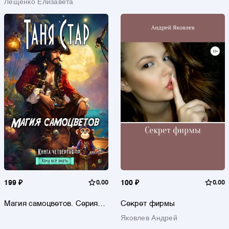
Лещенко Елизавета
199 ₽
0.00
100 ₽
0.00
Магия самоцветов. Серия
Секрет фирмы
«Хочу всё знать». Книга
Яковлев Андрей
четвертая