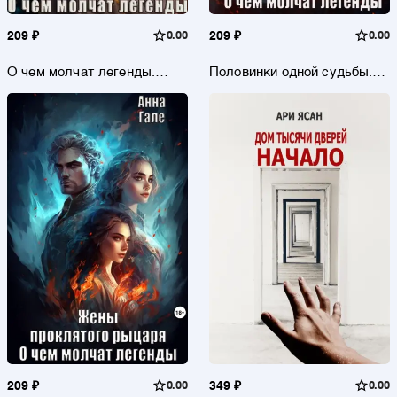
209 ₽
0.00
209 ₽
0.00
О чем молчат легенды.
Половинки одной судьбы.
Двуликий
По праву победителя. О чем
молчат легенды
209 ₽
0.00
349 ₽
0.00