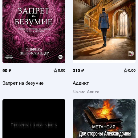
90 ₽
0.00
310 ₽
0.00
Запрет на безумие
Аддикт
Чалис Алиса