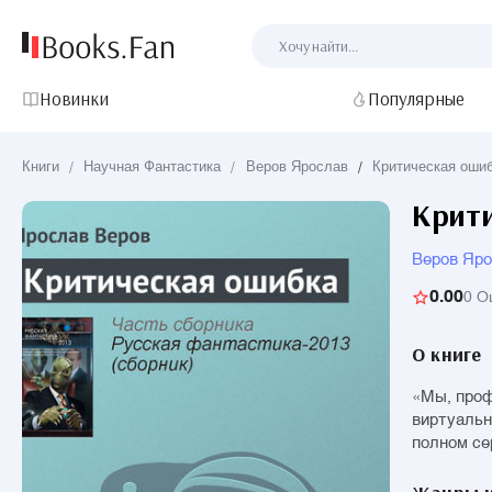
Новинки
Популярные
Книги
/
Научная Фантастика
/
Веров Ярослав
/
Критическая оши
Крит
Веров Яр
0.00
0 О
О книге
«Мы, проф
виртуальн
полном се