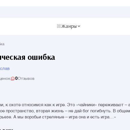
Жанры
бка
ическая ошибка
ослав
0
ценок
Отзывов
и, к охоте относимся как к игре. Это «чайники» переживают – а
ое пространство, вторая жизнь – не дай бог погибнуть. В общем
рьезе. А мы воробьи стреляные – игра она и есть игра…»