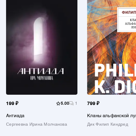
199 ₽
5.00
1
799 ₽
Антиада
Кланы альфанской л
Сергеевна Ирина Молчанова
Дик Филип Киндред