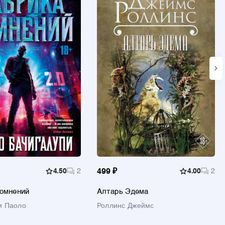
4.50
2
499 ₽
4.00
2
сомнений
Алтарь Эдема
и Паоло
Роллинс Джеймс