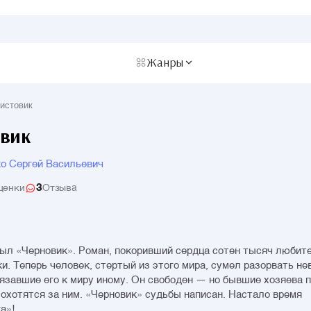
Жанры
истовик
вик
о Сергей Васильевич
3
ценки
Отзыва
ыл «Черновик». Роман, покоривший сердца сотен тысяч любит
и. Теперь человек, стертый из этого мира, сумел разорвать н
вязавшие его к миру иному. Он свободен — но бывшие хозяева п
охотятся за ним. «Черновик» судьбы написан. Настало время
а»!