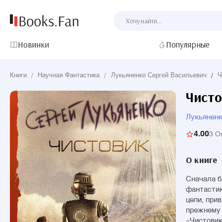
Новинки
Популярные
Книги
/
Научная Фантастика
/
Лукьяненко Сергей Васильевич
/
Ч
Чисто
Лукьяненк
4.00
3 О
О книге
Сначала б
фантастик
цепи, при
прежнему 
«Чистовик