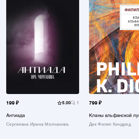
199 ₽
5.00
1
799 ₽
Антиада
Кланы альфанской л
Сергеевна Ирина Молчанова
Дик Филип Киндред