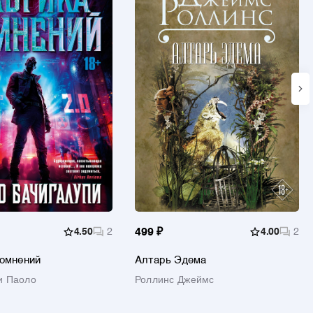
4.50
2
499 ₽
4.00
2
сомнений
Алтарь Эдема
и Паоло
Роллинс Джеймс