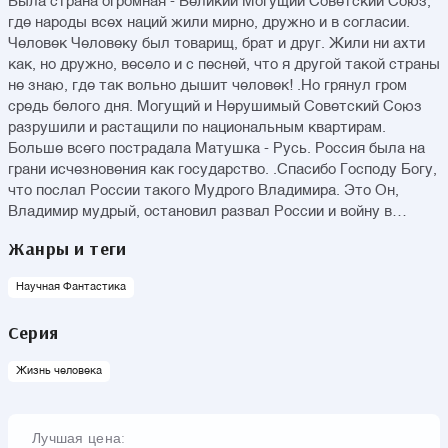
Была страна огромная - Великий Могущий Советский Союз,
где народы всех наций жили мирно, дружно и в согласии.
Человек Человеку был товарищ, брат и друг. Жили ни ахти
как, но дружно, весело и с песней, что я другой такой страны
не знаю, где так вольно дышит человек! .Но грянул гром
средь белого дня. Могущий и Нерушимый Советский Союз
разрушили и растащили по национальным квартирам.
Больше всего пострадала Матушка - Русь. Россия была на
грани исчезновения как государство. .Спасибо Господу Богу,
что послал России такого Мудрого Владимира. Это Он,
Владимир мудрый, остановил развал России и войну в
Чечне, восстановил государственность и Вооруженные
Жанры и теги
Силы, вернул Крым в родную гавань, показал силу и мощь в
ближневосточной военной компании по разгрому
Научная Фантастика
террористов - игиловцев и освобождению территории
Сирийской Арабской республики от террористов. Это Он
Серия
вывел Россию в лидеры мировых держав Честь и хвала
мудрому Владимиру, что спас Родину от развала.
Жизнь человека
Лучшая цена: