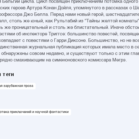
 Бельгии цикла. Цикл посвящен приключениям потомка одного
ских героев Артура Конан Дойля, упомянутого в рассказах о Ш
рофессора Джо Белла. Перед нами новый герой, шестнадцатил
лл, столь же юный, как Рультабий из "Тайны желтой комнаты"
ль же проницательный и столь же блистательный. Иначе обстои
естями об инспекторе Триггсе: большинство повестей, посвяще
овпадает с повестями о Гарри Диксоне. Большинство, но не все
единственная журнальная публикация которых имела место в с
и обнаружены совсем недавно, и существуют только с этим гл
зрядно смахивающим на сименоновского комиссара Мегрэ.
 теги
ая зарубежная проза
отека приключений и научной фантастики