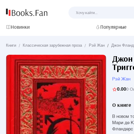
Новинки
Популярные
Книги
/
Классическая зарубежная проза
/
Рэй Жан
/
Джон Фланде
Джон 
Тригг
Рэй Жан
0.00
0 О
О книге
В новом т
Мари де К
Фландерс 