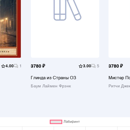
4.00
1
3780 ₽
3.00
5
3780 ₽
Глинда из Страны ОЗ
Мистер П
Баум Лаймен Фрэнк
Ритчи Дже