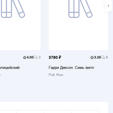
4.00
3
3780 ₽
3.38
8
олицейский
Гарри Диксон. Семь вилл
к
Рэй Жан