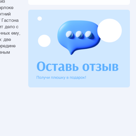
 из
ерлоке
етний
 Гастона
т дело с
нных ему,
: две
ередине
авным