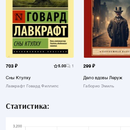
703 ₽
5.00
1
299 ₽
Сны Ктулху
Дело вдовы Леруж
Лавкрафт Говард Филлипс
Габорио Эмиль
Статистика: