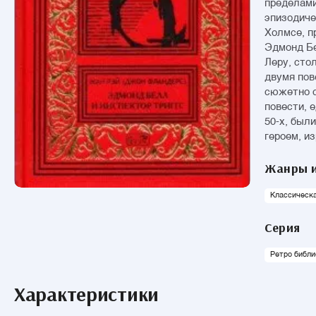
пределами
эпизодиче
Холмсе, п
Эдмонд Бе
Леру, сто
двумя пов
сюжетно с
повести, 
50-х, был
героем, и
Жанры и
Классическ
Серия
Ретро библи
Характеристики