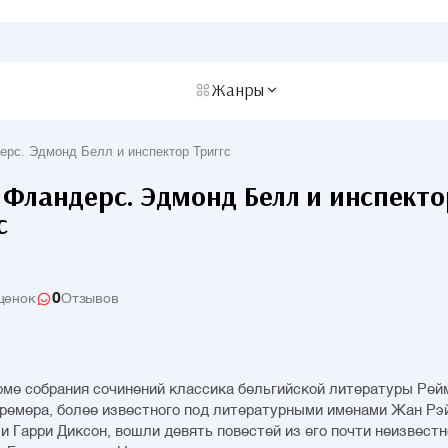
Жанры
рс. Эдмонд Белл и инспектор Триггс
Фландерс. Эдмонд Белл и инспекто
с
0
ценок
Отзывов
оме собрания сочинений классика бельгийской литературы Ре
ремера, более известного под литературными именами Жан Рэ
и Гарри Диксон, вошли девять повестей из его почти неизвестн