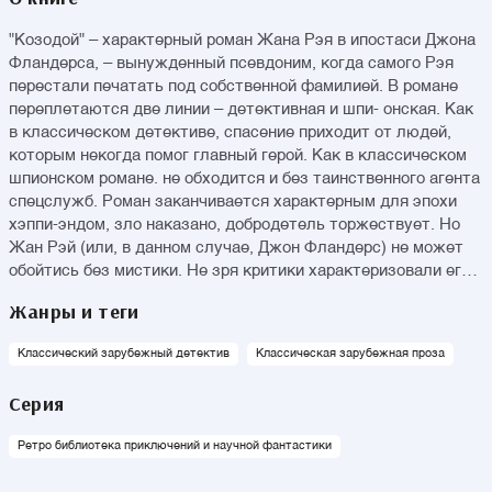
"Козодой" – характерный роман Жана Рэя в ипостаси Джона
Фландерса, – вынужденный псевдоним, когда самого Рэя
перестали печатать под собственной фамилией. В романе
переплетаются две линии – детективная и шпи- онская. Как
в классическом детективе, спасение приходит от людей,
которым некогда помог главный герой. Как в классическом
шпионском романе. не обходится и без таинственного агента
спецслужб. Роман заканчивается характерным для эпохи
хэппи-эндом, зло наказано, добродетель торжествует. Но
Жан Рэй (или, в данном случае, Джон Фландерс) не может
обойтись без мистики. Не зря критики характеризовали его
стиль как "готический Сюрреализм". Читатель узнает Жана
Жанры и теги
Рэя (Джона Фландерса) с новой стороны, и право слово, не
будет разочарован.
Классический зарубежный детектив
Классическая зарубежная проза
Серия
Ретро библиотека приключений и научной фантастики