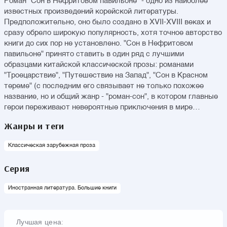
Роман "Сон в Нефритовом павильоне" - одно из наиболее
известных произведений корейской литературы.
Предположительно, оно было создано в XVII-XVIII веках и
сразу обрело широкую популярность, хотя точное авторство
книги до сих пор не установлено. "Сон в Нефритовом
павильоне" принято ставить в один ряд с лучшими
образцами китайской классической прозы: романами
"Троецарствие", "Путешествие на Запад", "Сон в Красном
тереме" (с последним его связывает не только похожее
название, но и общий жанр - "роман-сон", в котором главные
герои переживают невероятные приключения в мире
сновидений). Роман отличается богатством сюжетных
Жанры и теги
линий, яркими персонажами и прихотливой фантазией,
свойственной лучшим образцам восточной литературы. В
Классическая зарубежная проза
настоящем издании "Сон в Нефритовом павильоне"
печатается по книге, выходившей в серии "Библиотека
Серия
восточной литературы" в 1982 году, и сопровождается
классическими иллюстрациями китайских художников.
Иностранная литература. Большие книги
Лучшая цена: