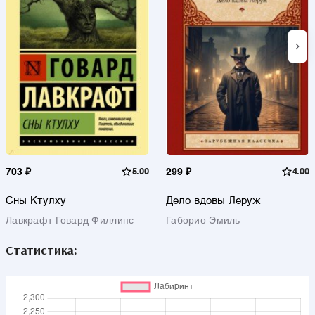
703 ₽
5.00
299 ₽
4.00
Сны Ктулху
Дело вдовы Леруж
Лавкрафт Говард Филлипс
Габорио Эмиль
Статистика: