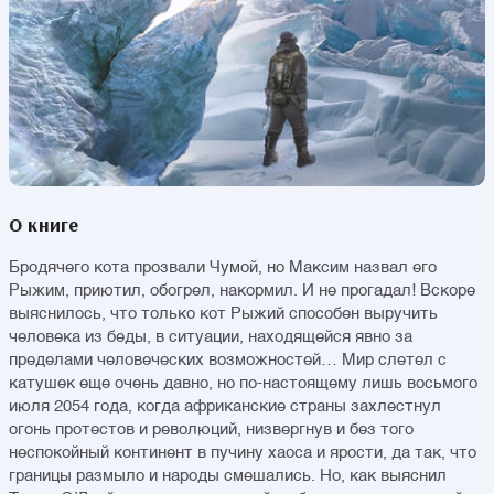
О книге
Бродячего кота прозвали Чумой, но Максим назвал его
Рыжим, приютил, обогрел, накормил. И не прогадал! Вскоре
выяснилось, что только кот Рыжий способен выручить
человека из беды, в ситуации, находящейся явно за
пределами человеческих возможностей… Мир слетел с
катушек еще очень давно, но по-настоящему лишь восьмого
июля 2054 года, когда африканские страны захлестнул
огонь протестов и революций, низвергнув и без того
неспокойный континент в пучину хаоса и ярости, да так, что
границы размыло и народы смешались. Но, как выяснил