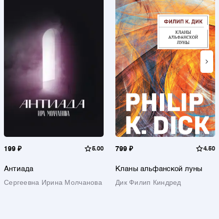
199 ₽
5.00
799 ₽
4.50
Антиада
Кланы альфанской луны
Сергеевна Ирина Молчанова
Дик Филип Киндред