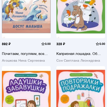
892 ₽
0.00
328 ₽
0.00
Почитаем, погуляем, все
Капризная лошадка. Об
загадки отгадаем!
эмоциях и чувствах в
Агошкова Нина Сергеевна
Сон Светлана Леонидовна
стихах