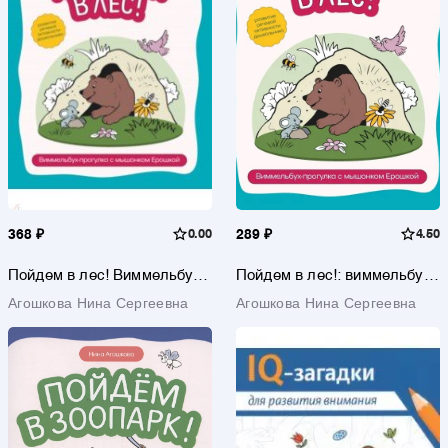
368 ₽
0.00
289 ₽
4.50
Пойдем в лес! Виммельбух-
Пойдем в лес!: виммельбух-
прогулка с мышонком
прогулка с мышонком
Агошкова Нина Сергеевна
Агошкова Нина Сергеевна
Ерошкой
Ерошкой