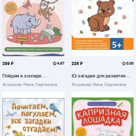
289 ₽
4.67
229 ₽
0.00
Пойдем в зоопарк:
IQ-загадки для развития
виммельбух-прогулка с
внимания
Агошкова Нина Сергеевна
Агошкова Нина Сергеевна
мышонком Ерошкой