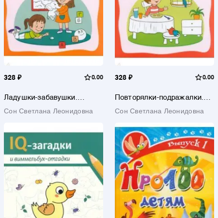
328 ₽
0.00
328 ₽
0.00
Ладушки-забавушки.
Повторялки-подражалки.
Развитие речи через игру и
Стимуляция и активность
Сон Светлана Леонидовна
Сон Светлана Леонидовна
движение
речевого развития