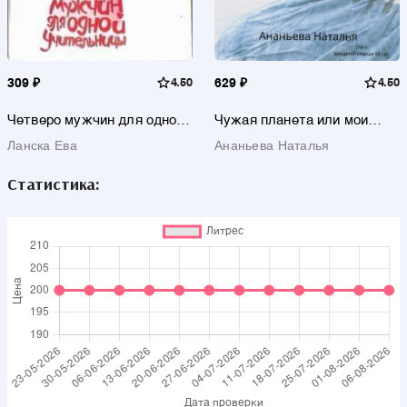
309 ₽
4.50
629 ₽
4.50
Четверо мужчин для одной
Чужая планета или мои
учительницы: Дневник В.Ш.
земные приключения
Ланска Ева
Ананьева Наталья
Статистика: