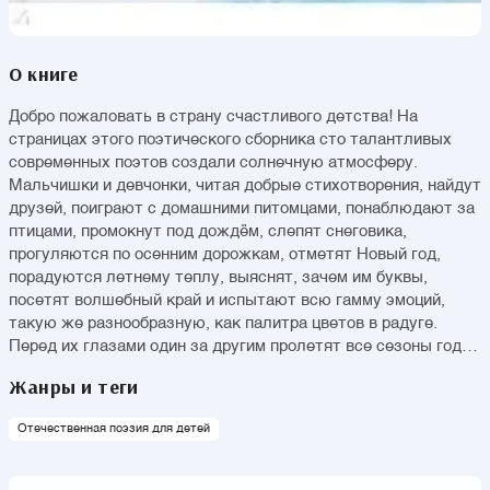
О книге
Добро пожаловать в страну счастливого детства! На
страницах этого поэтического сборника сто талантливых
современных поэтов создали солнечную атмосферу.
Мальчишки и девчонки, читая добрые стихотворения, найдут
друзей, поиграют с домашними питомцами, понаблюдают за
птицами, промокнут под дождём, слепят снеговика,
прогуляются по осенним дорожкам, отметят Новый год,
порадуются летнему теплу, выяснят, зачем им буквы,
посетят волшебный край и испытают всю гамму эмоций,
такую же разнообразную, как палитра цветов в радуге.
Перед их глазами один за другим пролетят все сезоны года.
На примере очаровательных персонажей они узнают кое-что
Жанры и теги
полезное о самих себе и окружающем мире. Их сердца
наполнятся теплом и любовью, которыми готовы
Отечественная поэзия для детей
поделиться авторы. В книгу вошли только лучшие
произведения современников, отобранные на конкурсной
основе. Страницы украшены симпатичными иллюстрациями,