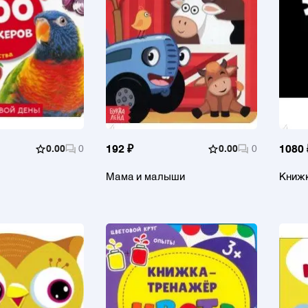
0.00
0
192 ₽
0.00
0
1080 
Мама и малыши
Книжк
по ме
изуча