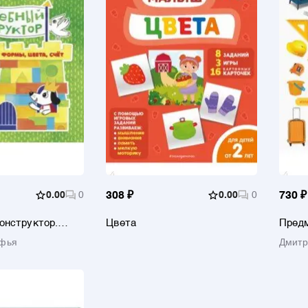
0.00
0
308 ₽
0.00
0
730 ₽
онструктор.
Цвета
Предм
, счёт
офья
Дмитр
Генна