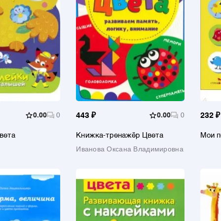
0.00
0
443 ₽
0.00
0
232 ₽
вета
Книжка-тренажёр Цвета
Мои п
Цвет
Иванова Оксана Владимировна