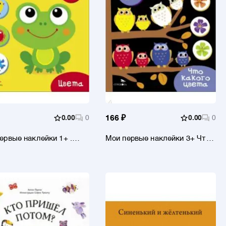
0.00
0
166 ₽
0.00
0
ервые наклейки 1+ .
Мои первые наклейки 3+ Что
а
какого цвета