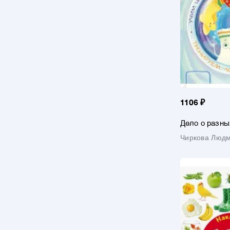
1106 ₽
Дело о разны
Чиркова Люд