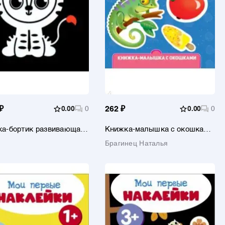
₽
0.00
0
262 ₽
0.00
0
а-бортик развивающая
Книжка-малышка с окошками.
тодике Г. Домана Я
Цвета
Брагинец Наталья
ю цвета