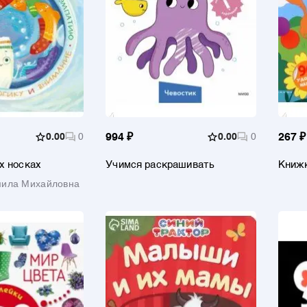
0.00
0
994 ₽
0.00
0
267 ₽
х носках
Учимся раскрашивать
Книжк
96 на
мила Михайловна