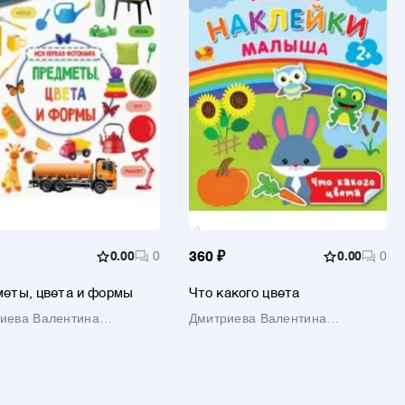
0.00
0
360 ₽
0.00
0
еты, цвета и формы
Что какого цвета
иева Валентина
Дмитриева Валентина
дьевна
Геннадьевна