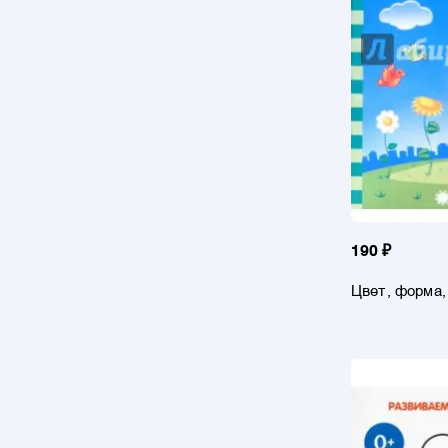
190 ₽
Цвет, форма,
Задания на з
знаний. Для д
Солнечные с