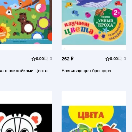
0.00
0
262 ₽
0.00
0
а с наклейками Цвета,
Развивающая брошюра
клеек
Изучаем цвета