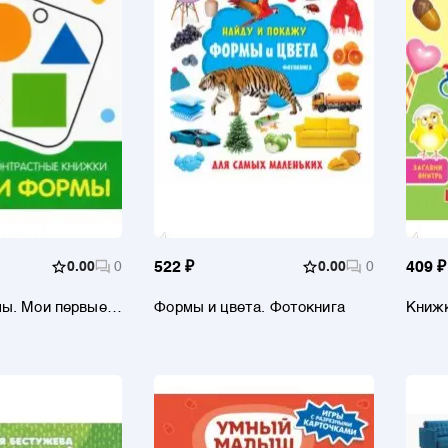
0.00
0
522 ₽
0.00
0
409 ₽
мы. Мои первые
Формы и цвета. Фотокнига
Книжк
 книжки
форм