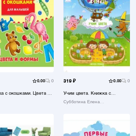
0.00
0
319 ₽
0.00
0
а с окошками. Цвета и
Учим цвета. Книжка с
ы
наклейками
Субботина Елена
Александровна