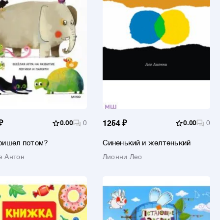
₽
0.00
0
1254 ₽
0.00
0
ришел потом?
Синенький и желтенький
е Антон
Лионни Лео