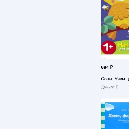
694 ₽
Совы. Учим ц
Деньго Е.