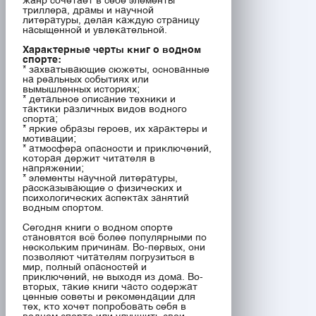
жанр сочетает в себе элементы
триллера, драмы и научной
литературы, делая каждую страницу
насыщенной и увлекательной.
Характерные черты книг о водном
спорте:
* захватывающие сюжеты, основанные
на реальных событиях или
вымышленных историях;
* детальное описание техники и
тактики различных видов водного
спорта;
* яркие образы героев, их характеры и
мотивации;
* атмосфера опасности и приключений,
которая держит читателя в
напряжении;
* элементы научной литературы,
рассказывающие о физических и
психологических аспектах занятий
водным спортом.
Сегодня книги о водном спорте
становятся всё более популярными по
нескольким причинам. Во-первых, они
позволяют читателям погрузиться в
мир, полный опасностей и
приключений, не выходя из дома. Во-
вторых, такие книги часто содержат
ценные советы и рекомендации для
тех, кто хочет попробовать себя в