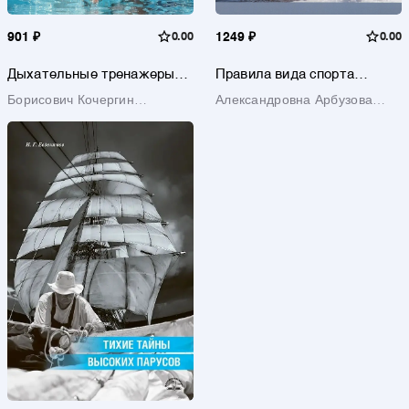
901 ₽
0.00
1249 ₽
0.00
Дыхательные тренажеры
Правила вида спорта
«Новое дыхание» в
«зимнее плавание»
Борисович Кочергин
Александровна Арбузова
подготовке пловцов и не
только: руководство для
Александр
Наталья
тренеров, спортсменов и
родителей