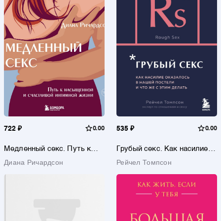
722 ₽
0.00
535 ₽
0.00
Медленный секс. Путь к
Грубый секс. Как насилие
насыщенной и счастливой
оказалось в нашей постели,
Диана Ричардсон
Рейчел Томпсон
интимной жизни
и что же с этим делать