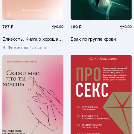
727 ₽
0.00
199 ₽
0.00
Близость. Книга о хорошем
Брак по группе крови
сексе
В. Фомичева Татьяна