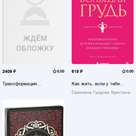
2409 ₽
0.00
618 ₽
0.00
Трансформация
Как жить, если у тебя
сексуальности:
большая грудь. Маленькая
Свеновна Гундлах Кристина
архетимический мир Анимы
книга, которая поможет
и Анимуса. 2-е издание
решить большие проблемы