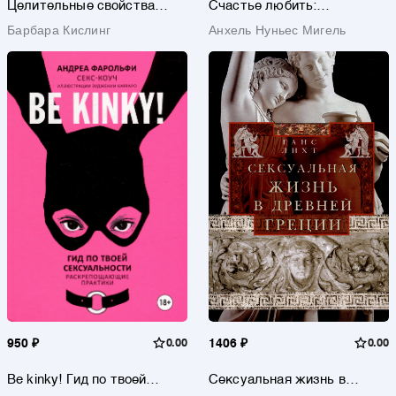
Целительные свойства
Счастье любить:
секса
идеальный замысел в
Барбара Кислинг
Анхель Нуньес Мигель
отношении сексуальности
950 ₽
0.00
1406 ₽
0.00
Be kinky! Гид по твоей
Сексуальная жизнь в
сексуальности
Древней Греции