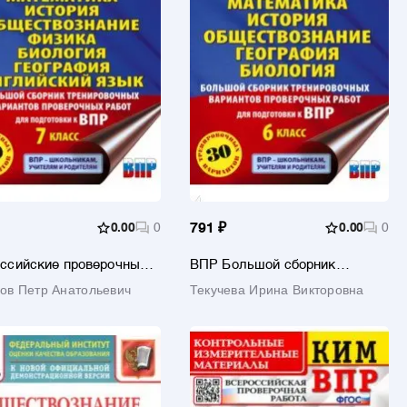
0.00
0
791 ₽
0.00
0
ссийские проверочные
ВПР Большой сборник
ы. 7 класс. 40
тренировочных вариантов
ов Петр Анатольевич
Текучева Ирина Викторовна
нтов. Большой сборник
проверочных работ. 6 класс.