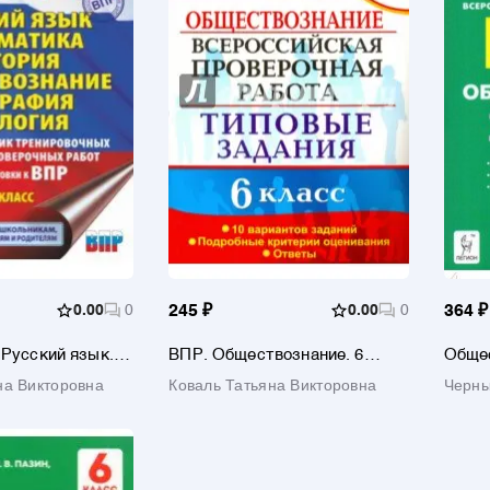
0.00
0
245 ₽
0.00
0
364 ₽
 Русский язык.
ВПР. Обществознание. 6
Общес
История.
класс. 10 вариантов. Типовые
Подго
на Викторовна
Коваль Татьяна Викторовна
Черны
ие. География.
задания. ФГОС
трени
льшой сборник
ФГО
Алекс