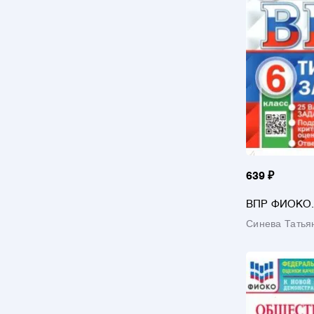
639 ₽
ВПР ФИОКО
Обществознан
Синева Татья
Типовые зада
вариантов