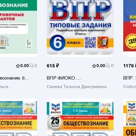
0.00
0
615 ₽
0.00
0
1176 
вознание. 6
ВПР ФИОКО.
ВПР. 
енировочных
Обществознание 6 класс. 15
сборн
льга
Синева Татьяна Дмитриевна
Собол
чебно-
вариантов. Типовые задания
вариа
е пособие. ФГОС
а