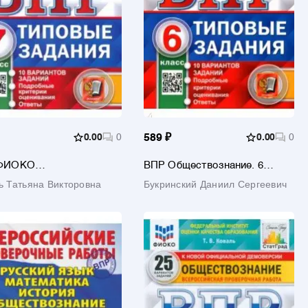
0.00
0
589 ₽
0.00
0
ФИОКО
ВПР Обществознание. 6
твознание. 7 класс.
класс. 10 вариантов. Типовые
ь Татьяна Викторовна
Букринский Даниил Сергеевич
ые задания. 10
задания. ФГОС
нтов. ФГОС