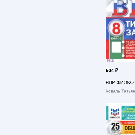
504 ₽
ВПР ФИОКО
Обществознан
Коваль Татья
вариантов. Т
ФГОС