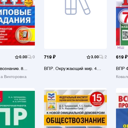
0.00
0
719 ₽
3.00
2
619 ₽
вознание. 8
ВПР. Окружающий мир. 4
ВПР 
риантов. Типовые
класс. 25 вариантов. Типовые
Общес
на Викторовна
Ковал
ОС
задания
Типов
вариа