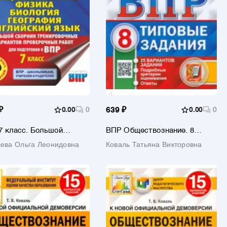
₽
0.00
0
639 ₽
0.00
0
7 класс. Большой
ВПР Обществознание. 8
ик тренировочных
класс. 25 вариантов. Типовые
ева Ольга Леонидовна
Коваль Татьяна Викторовна
нтов
задания. ФГОС