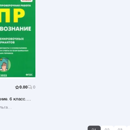
0.00
0
ие. 6 класс.
 ВПР. 15
льга
х вариантов.
а