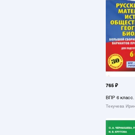
765 ₽
ВПР 6 класс.
Математика. 
Текучева Ири
Обществознан
Биология. Бо