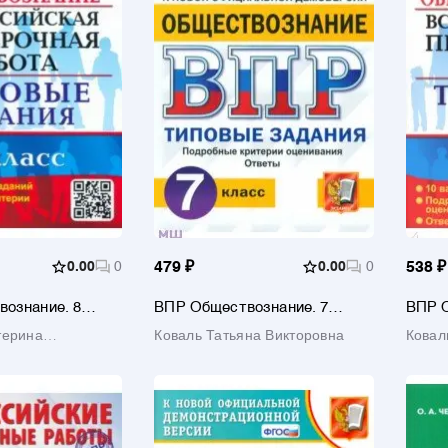
0.00
0
479 ₽
0.00
0
538 ₽
вознание. 8
ВПР Обществознание. 7
ВПР О
риантов. Типовые
класс. 15 вариантов. Типовые
класс
терина
Коваль Татьяна Викторовна
Ковал
задания
задан