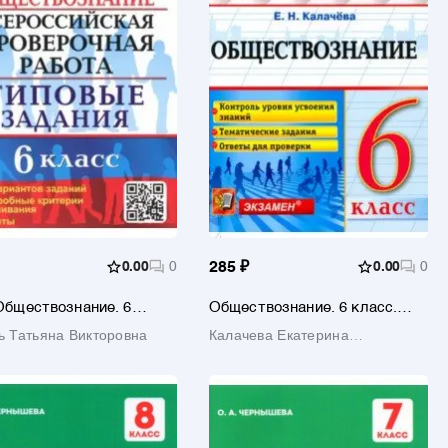
0.00
0
285 ₽
0.00
0
бществознание. 6
Обществознание. 6 класс.
. 10 вариантов. Типовые
Контрольные измерительные
ь Татьяна Викторовна
Калачева Екатерина
ия
материалы. Всероссийская
проверочная работа. ФГОС
Николаевна