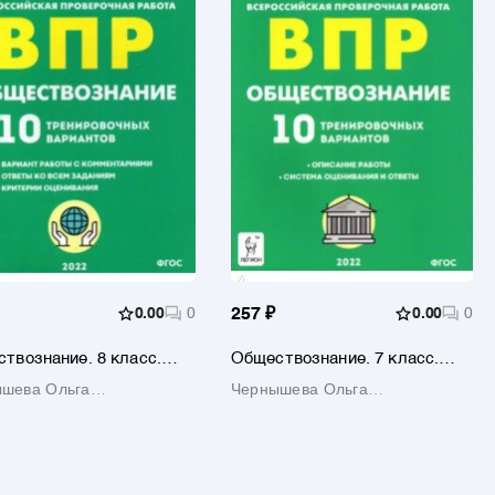
0.00
0
257 ₽
0.00
0
твознание. 8 класс.
Обществознание. 7 класс.
товка к ВПР. 10
Подготовка к ВПР. 10
шева Ольга
Чернышева Ольга
ровочных вариантов.
тренировочных вариантов.
С
андровна
ФГОС
Александровна