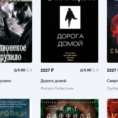
0.00
0
2227 ₽
0.00
0
2227 
рузило
Дорога домой
Смерт
Фитцек Себастьян
Грубе