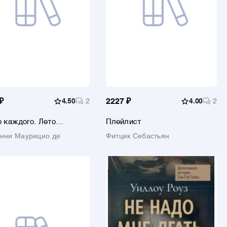
₽
4.50
2
2227 ₽
4.00
2
 каждого. Лето
Плейлист
сара Ричарди
нни Маурицио де
Фитцек Себастьян