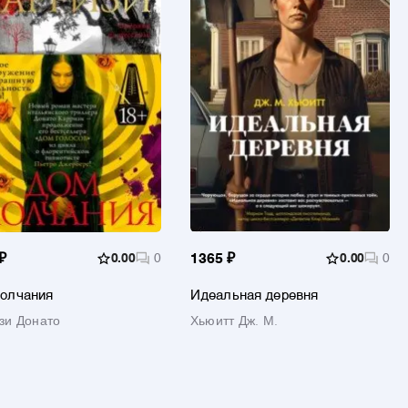
₽
0.00
0
1365 ₽
0.00
0
олчания
Идеальная деревня
зи Донато
Хьюитт Дж. М.