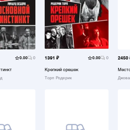
0.00
0
1391 ₽
0.00
0
2450 
стинкт
Крепкий орешек
Место
комис
рд
Торп Родерик
Джова