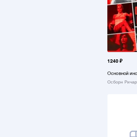
1240 ₽
Основной ин
Осборн Рича