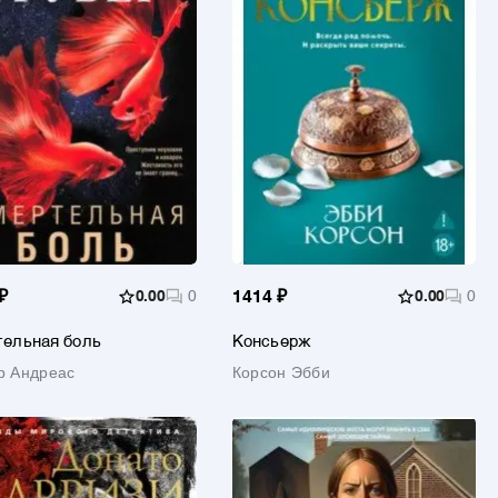
₽
0.00
0
1414 ₽
0.00
0
ельная боль
Консьерж
р Андреас
Корсон Эбби