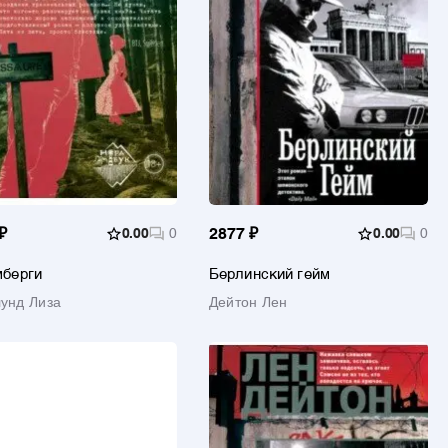
₽
0.00
0
2877 ₽
0.00
0
берги
Берлинский гейм
унд Лиза
Дейтон Лен