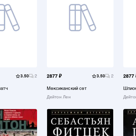
3.50
2
2877 ₽
3.50
2
2877 
матч
Мексиканский сет
Шпион
Дейтон Лен
Дейто