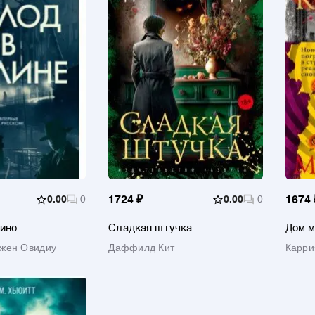
0.00
0
1724 ₽
0.00
0
1674 
ине
Сладкая штучка
Дом м
жен Овидиу
Даффилд Кит
Карри