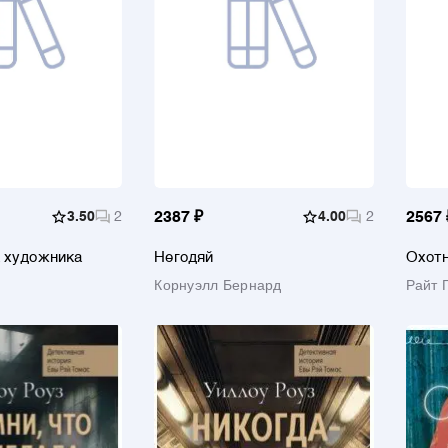
3.50
2
2387 ₽
4.00
2
2567 
а художника
Негодяй
Охотн
Корнуэлл Бернард
Райт 