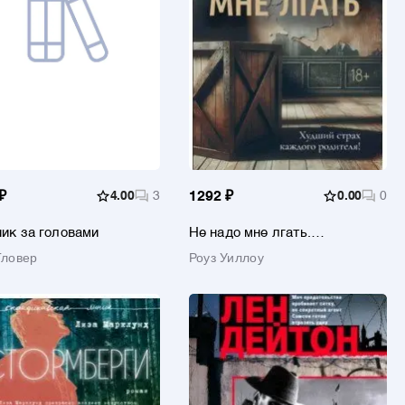
₽
4.00
3
1292 ₽
0.00
0
ик за головами
Не надо мне лгать.
Детективная история Евы Рэй
Гловер
Роуз Уиллоу
Томас