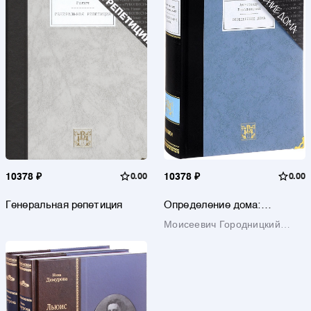
10378 ₽
0.00
10378 ₽
0.00
Генеральная репетиция
Определение дома:
Избранные стихотврения и
Моисеевич Городницкий
песни
Александр