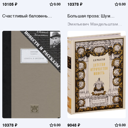
10105 ₽
0.00
10378 ₽
0.00
Счастливый баловень
Большая проза: Шум
Венеры
времени. Феодосия.
Эмильевич Мандельштам
Египетская марка.
Четвертая проза.
Осип
Путешествие в Армению
10378 ₽
0.00
9048 ₽
0.00