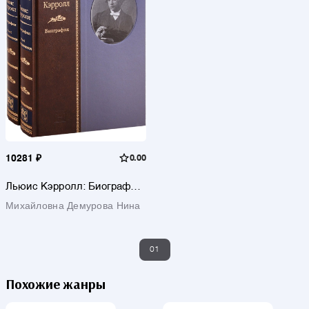
10281 ₽
0.00
Льюис Кэрролл: Биография
- (в 2-х книгах)
Михайловна Демурова Нина
01
Похожие жанры