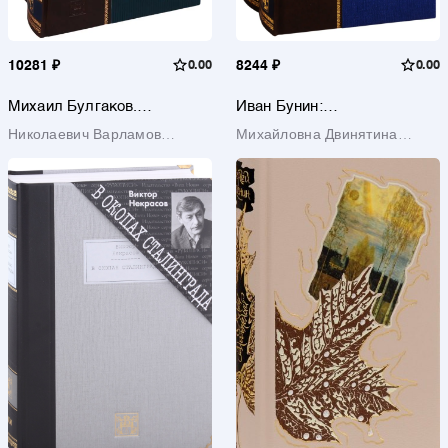
10281 ₽
0.00
8244 ₽
0.00
Михаил Булгаков.
Иван Бунин:
Биография (комплект из 2
Биографический пунктир. В
Николаевич Варламов
Михайловна Двинятина
книг)
двух томах (комплект из 2
Алексей
книнг)
Татьяна