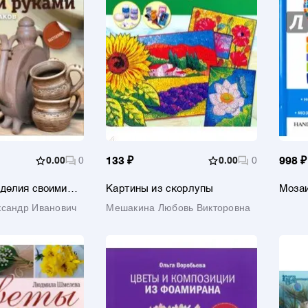
0.00
0
133 ₽
0.00
0
998 ₽
зделия своими
Картины из скорлупы
Мозаи
ксандр Иванович
Мешакина Любовь Викторовна