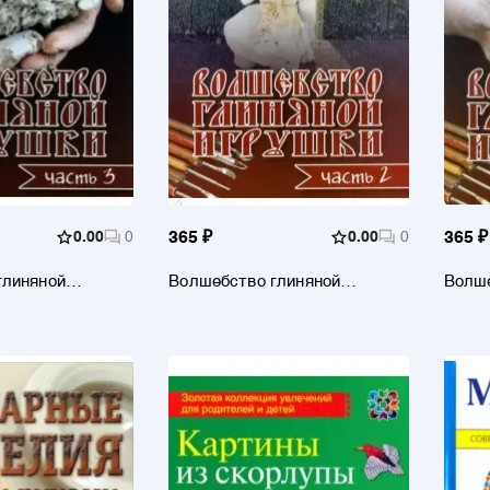
0.00
0
365 ₽
0.00
0
365 ₽
глиняной
Волшебство глиняной
Волше
ть 3
игрушки. Часть 2
игруш