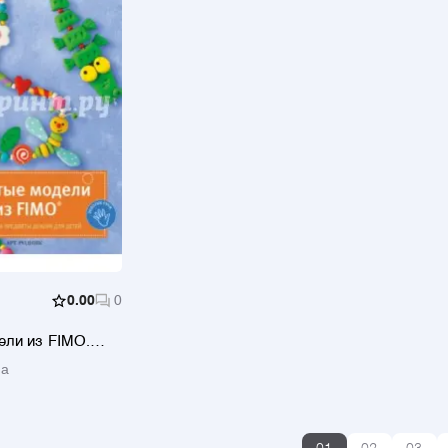
0.00
0
ели из FIMO.
 предметы
иа
етей