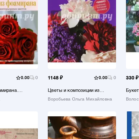
0.00
0
1148 ₽
0.00
0
330 ₽
амирана.
Цветы и композиции из
Букет
е интерьерных
фоамирана
.
Воробьева Ольга Михайловна
Волос