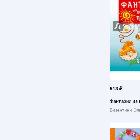
513 ₽
Фантазии из
пластики
Визентини Эл