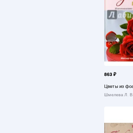
863 ₽
Цветы из фо
Изготовлени
Шмелева Л. В
цветов