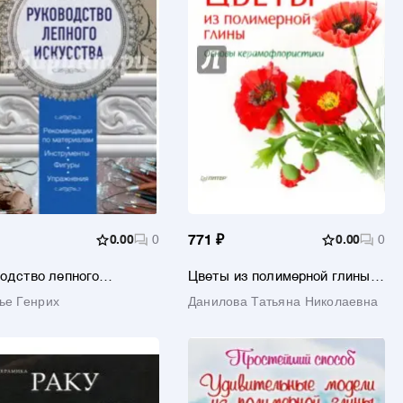
0.00
0
771 ₽
0.00
0
одство лепного
Цветы из полимерной глины.
ства
Основы керамофлористики
е Генрих
Данилова Татьяна Николаевна