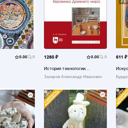
0.00
0
1280 ₽
0.00
0
611 ₽
История технологии
Искус
керамики. Керамика Древнего
Захаров Александр Иванович
Бурде
мира. Учебное пособие для
вузов