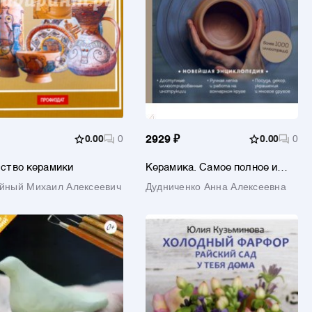
0.00
0
2929 ₽
0.00
0
ство керамики
Керамика. Самое полное и
понятное пошаговое
йный Михаил Алексеевич
Дудниченко Анна Алексеевна
руководство для начинающих
гончаров