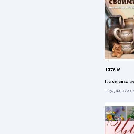
1376 ₽
Гончарные и
руками
Трудаков Але