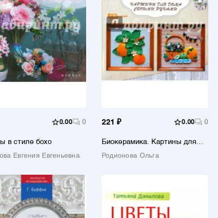
0.00
0
221 ₽
0.00
0
ы в стиле бохо
Биокерамика. Картины для
дома своими руками
ова Евгения Евгеньевна
Родионова Ольга