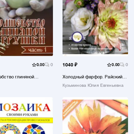
0.00
0
1040 ₽
0.00
0
бство глиняной
Холодный фарфор. Райский
ки. Часть 1
сад у тебя дома
Кузьминова Юлия Евгеньевна