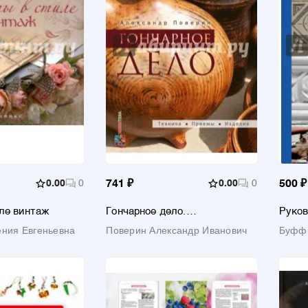
0.00
0
741 ₽
0.00
0
500 ₽
ле винтаж
Гончарное дело.
Руков
Энциклопедия
искус
ения Евгеньевна
Поверин Александр Иванович
Буффь