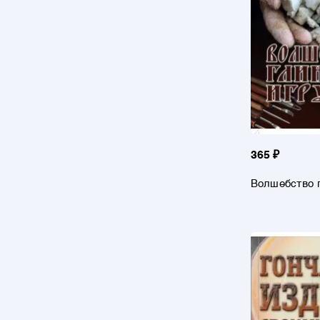
365 ₽
Волшебство 
игрушки. Час