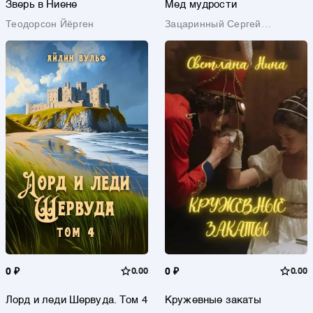
Зверь в Ниене
Мед мудрости
Теодорсон Йёрген
Зацаринный Сергей
Геннадьевич
0 ₽
0.00
0 ₽
0.00
Лорд и леди Шервуда. Том 4
Кружевные закаты