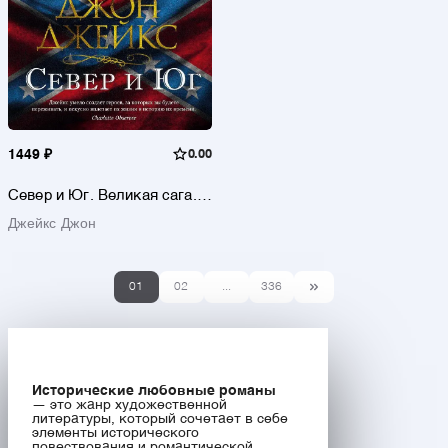
1449 ₽
0.00
Север и Юг. Великая сага.
Кн.1
Джейкс Джон
01
02
...
336
Исторические любовные романы
— это жанр художественной
литературы, который сочетает в себе
элементы исторического
повествования и романтической