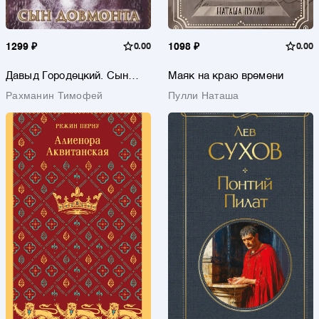
1299 ₽
0.00
1098 ₽
0.00
Давыд Городецкий. Сын
Маяк на краю времени
Довмонта
Рахманин Тимофей
Пулли Наташа