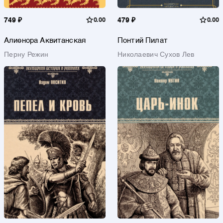
749 ₽
0.00
479 ₽
0.00
Алиенора Аквитанская
Понтий Пилат
Перну Режин
Николаевич Сухов Лев