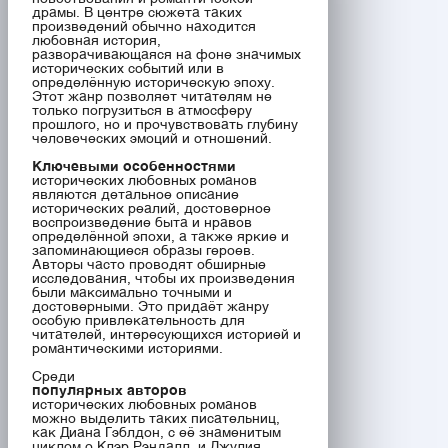
драмы. В центре сюжета таких
произведений обычно находится
любовная история,
разворачивающаяся на фоне значимых
исторических событий или в
определённую историческую эпоху.
Этот жанр позволяет читателям не
только погрузиться в атмосферу
прошлого, но и прочувствовать глубину
человеческих эмоций и отношений.
Ключевыми особенностями
исторических любовных романов
являются детальное описание
исторических реалий, достоверное
воспроизведение быта и нравов
определённой эпохи, а также яркие и
запоминающиеся образы героев.
Авторы часто проводят обширные
исследования, чтобы их произведения
были максимально точными и
достоверными. Это придаёт жанру
особую привлекательность для
читателей, интересующихся историей и
романтическими историями.
Среди
популярных авторов
исторических любовных романов
можно выделить таких писательниц,
как Диана Гэблдон, с её знаменитым
циклом о Клэр Рэндалл, и Джулия