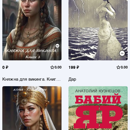
0 ₽
0.00
199 ₽
0.00
Княжна для викинга. Книга
Дар
1