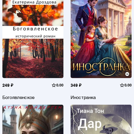
249 ₽
0.00
349 ₽
0.00
Богоявленское
Иностранка