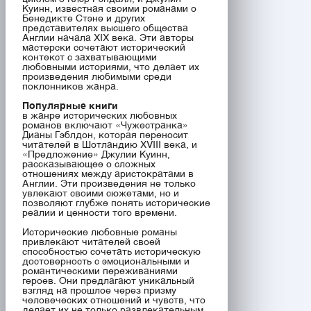
Куинн, известная своими романами о
Бенедикте Стэне и других
представителях высшего общества
Англии начала XIX века. Эти авторы
мастерски сочетают исторический
контекст с захватывающими
любовными историями, что делает их
произведения любимыми среди
поклонников жанра.
Популярные книги
в жанре исторических любовных
романов включают «Чужестранка»
Дианы Гэблдон, которая переносит
читателей в Шотландию XVIII века, и
«Предложение» Джулии Куинн,
рассказывающее о сложных
отношениях между аристократами в
Англии. Эти произведения не только
увлекают своими сюжетами, но и
позволяют глубже понять исторические
реалии и ценности того времени.
Исторические любовные романы
привлекают читателей своей
способностью сочетать историческую
достоверность с эмоциональными и
романтическими переживаниями
героев. Они предлагают уникальный
взгляд на прошлое через призму
человеческих отношений и чувств, что
делает их не только развлекательным