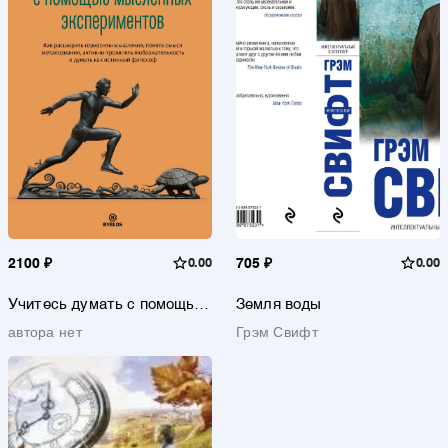
2100 ₽
0.00
705 ₽
0.00
Учитесь думать с помощью
Земля воды
мысленных экспериментов.
автора нет
Грэм Свифт
Как расширить горизонты
мышления, понять смысл
метапознания, активно
проявлять
любознательность
и думать как истинный
философ