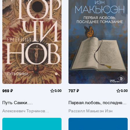
969 ₽
0.00
707 ₽
0.00
Путь Самки.
Первая любовь, последнее
Трансперсональный роман
помазание
Алексеевич Торчинов
Расселл Макьюэн Иэн
Евгений