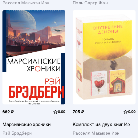
Расселл Макьюэн Иэн
Поль Сартр Жан
662 ₽
0.00
705 ₽
0.00
Марсианские хроники
Комплект из двух книг Иэна
Макьюэна: Невыносимая
Рэй Брэдбери
Расселл Макьюэн Иэн
любовь + В скорлупе