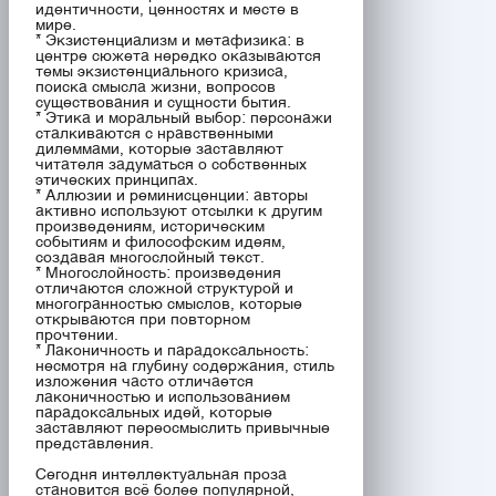
идентичности, ценностях и месте в
мире.
* Экзистенциализм и метафизика: в
центре сюжета нередко оказываются
темы экзистенциального кризиса,
поиска смысла жизни, вопросов
существования и сущности бытия.
* Этика и моральный выбор: персонажи
сталкиваются с нравственными
дилеммами, которые заставляют
читателя задуматься о собственных
этических принципах.
* Аллюзии и реминисценции: авторы
активно используют отсылки к другим
произведениям, историческим
событиям и философским идеям,
создавая многослойный текст.
* Многослойность: произведения
отличаются сложной структурой и
многогранностью смыслов, которые
открываются при повторном
прочтении.
* Лаконичность и парадоксальность:
несмотря на глубину содержания, стиль
изложения часто отличается
лаконичностью и использованием
парадоксальных идей, которые
заставляют переосмыслить привычные
представления.
Сегодня интеллектуальная проза
становится всё более популярной,