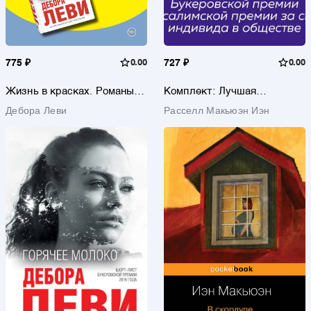
775 ₽
0.00
727 ₽
0.00
Жизнь в красках. Романы
Комплект: Лучшая
Деборы Леви (комплект из 2
британская проза.
Дебора Леви
Расселл Макьюэн Иэн
книг)
Невероятный Макьюэн
(комплект из 2 книг)