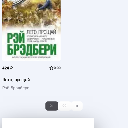
424 ₽
0.00
Лето, прощай
Рэй Брэдбери
01
02