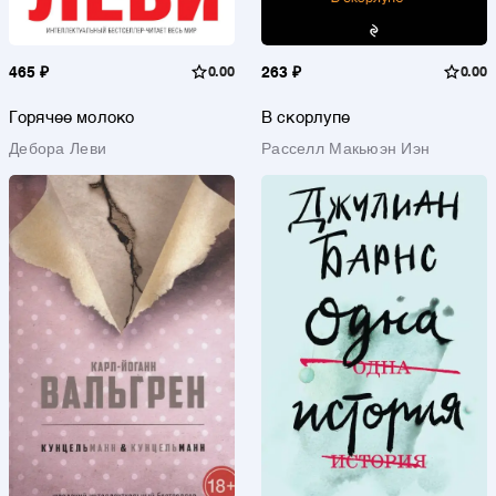
465 ₽
0.00
263 ₽
0.00
Горячее молоко
В скорлупе
Дебора Леви
Расселл Макьюэн Иэн