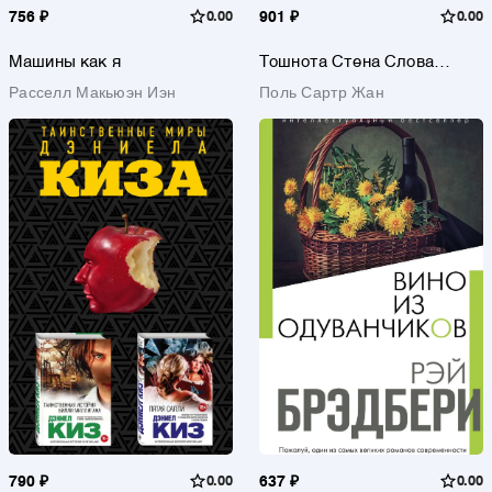
756 ₽
0.00
901 ₽
0.00
Машины как я
Тошнота Стена Слова
Ставок больше нет
Расселл Макьюэн Иэн
Поль Сартр Жан
790 ₽
0.00
637 ₽
0.00