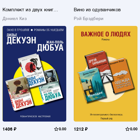
Комплект из двух книг
Вино из одуванчиков
Дэниела Киза: Пятая Салли
Дэниел Киз
Рэй Брэдбери
+ Таинственная история
Билли Миллигана
1406 ₽
0.00
1212 ₽
0.00