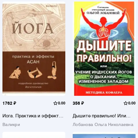
1762 ₽
0.00
356 ₽
0.00
Йога. Практика и эффекты
Дышите правильно! Или
асан. Гармоничное развитие
учение индусских йогов о
Валикри
Лобанова Ольга Николаевна
человека
дыхании