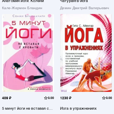
Анатомия йоги. Колени
Чатуранга-йога
Кале-Жермен Бландин
Демин Дмитрий Валерьевич
409 ₽
0.00
1230 ₽
0.00
5 минут йоги не вставая с
Йога в упражнениях
кровати. Для каждой