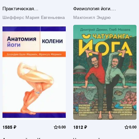
Практическая
Физиология йоги.
энциклопедия йоги
Воздействие асан на
Шифферс Мария Евгеньевна
Макгонигл Эндрю
оздоровление различных
систем организма
1585 ₽
0.00
1812 ₽
0.00