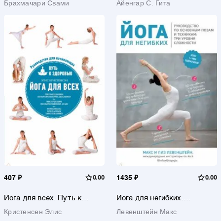
Брахмачари Свами
Айенгар С. Гита
женщины в любом возрасте
407 ₽
0.00
1435 ₽
0.00
Йога для всех. Путь к
Йога для негибких.
здоровью
Руководство по основным
Кристенсен Элис
Левенштейн Макс
позам и техникам: три
уровня сложности