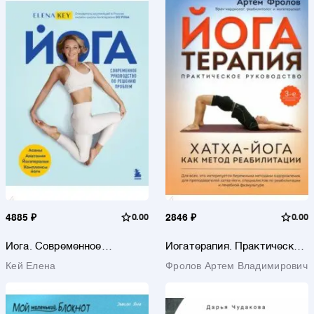
4885 ₽
0.00
2846 ₽
0.00
Йога. Современное
Йогатерапия. Практическое
руководство по решению
руководство. Хатха-йога
Кей Елена
Фролов Артем Владимирович
проблем
как метод реабилитации