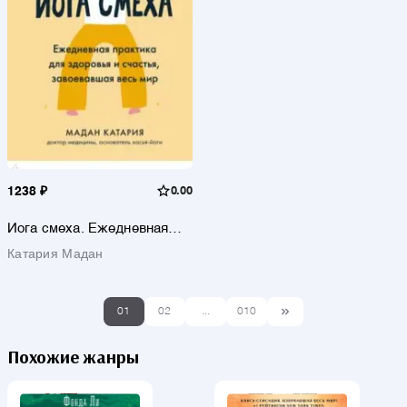
1238 ₽
0.00
Йога смеха. Ежедневная
практика для здоровья и
Катария Мадан
счастья, завоевавшая весь
мир
01
02
...
010
Похожие жанры