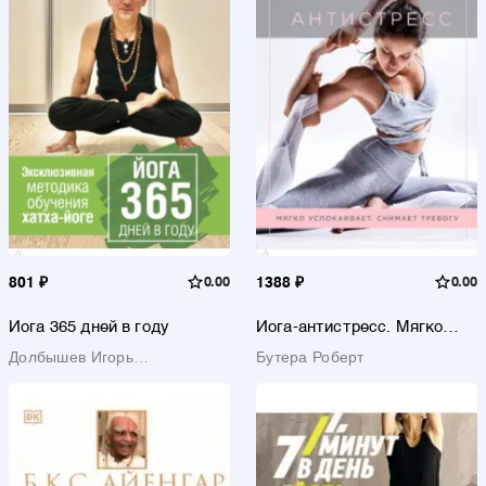
801 ₽
0.00
1388 ₽
0.00
Йога 365 дней в году
Йога-антистресс. Мягко
успокаивает. Снимает
Долбышев Игорь
Бутера Роберт
тревогу
Геннадиевич