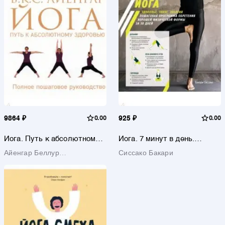
9864 ₽
0.00
925 ₽
0.00
Йога. Путь к абсолютному
Йога. 7 минут в день.
здоровью
Здоровье, тонус, энергия
Айенгар Беллур
Сиссако Бакари
Кришнамачар