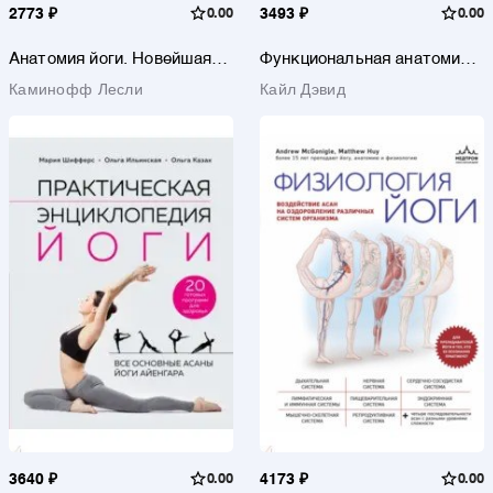
2773 ₽
0.00
3493 ₽
0.00
Анатомия йоги. Новейшая
Функциональная анатомия
редакция
йоги. Пособие для
Каминофф Лесли
Кайл Дэвид
практикующих и
наставников
3640 ₽
0.00
4173 ₽
0.00