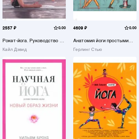
2557 ₽
0.00
4609 ₽
0.00
Рокет-йога. Руководство по
Анатомия йоги простыми
прогрессивной аштанга-
словами.
Кайл Дэвид
Герлинг Стью
виньяса-йоге
Иллюстрированное пособие
по упражнениям и асанам