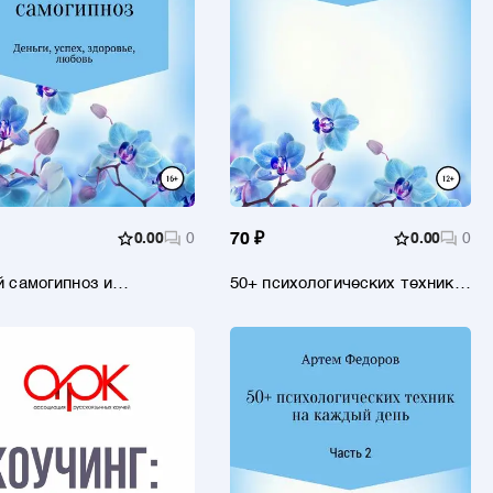
0.00
0
70 ₽
0.00
0
 самогипноз и
50+ психологических техник
рограммирование
на каждый день. Часть 5