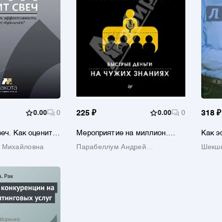
0.00
0
225 ₽
0.00
0
318 ₽
веч. Как оценить
Мероприятие на миллион.
Как э
ть бизнес-
Быстрые деньги на чужих
свобо
 Михайловна
Парабеллум Андрей
Шекшн
знаниях
Алексеевич
Влади