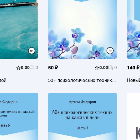
0.00
0
50 ₽
0.00
0
149 ₽
дой
50+ психологических техник
Новый
на каждый день. Часть 4
самоп