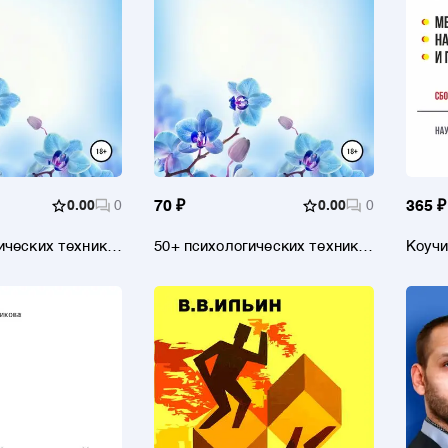
0.00
0
70 ₽
0.00
0
365 ₽
ических техник
50+ психологических техник
Коучи
нь. Часть 6
на каждый день. Часть 7
научн
профе