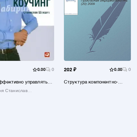
0.00
0
202 ₽
0.00
0
ффективно управлять
Структура компонентно-
дными людьми: Коучинг
ориентированной системы для
я Станислав
анализа экономического
мирович
состояния предприятия