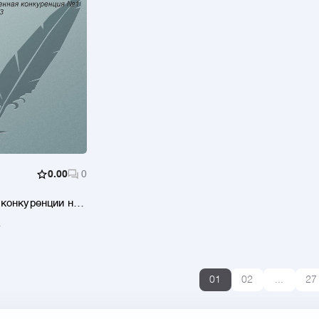
0.00
0
конкуренции на
тинговых услуг
.
01
02
...
27