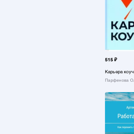
515 ₽
Карьера коуч
понятный ал
Парфенова О