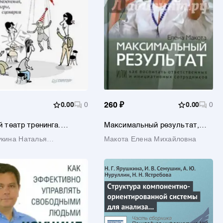
0.00
0
260 ₽
0.00
0
 театр тренинга.
Максимальный результат,
логии, упражнения,
или Как воспитать
кина Наталья
Макота Елена Михайловна
 сценарии
ответственных и
ьевна
инициативных сотрудников