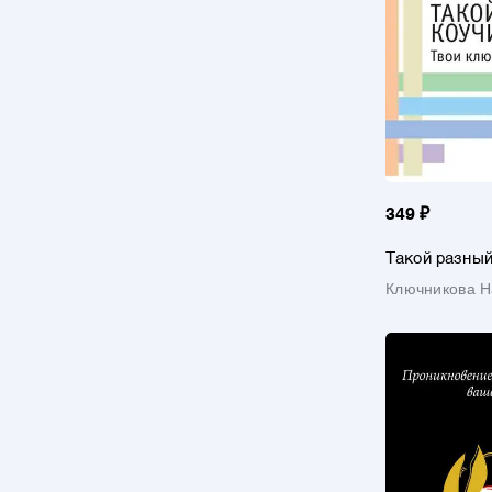
349 ₽
Такой разный
ключи к жиз
Ключникова Н
Валерьевна