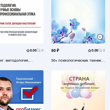
0.00
0
50 ₽
0.00
0
нг: методология,
50+ психологических техник
ые основы и
на каждый день. Часть 2
ссиональная этика