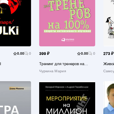
0.00
0
399 ₽
0.00
0
273 ₽
I
Тренинг для тренеров на
Живой
100%: Секреты интенсивного
Техно
Чуркина Мария
Самоу
обучения
игры,
Васил