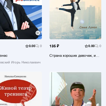
0.00
0
135 ₽
0.00
0
знес
Страна хороших девочек, или
Коучинг для успешных
евский Игорь Николаевич
женщин