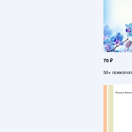
70 ₽
50+ психолог
на каждый де