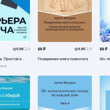
0.00
0
50 ₽
0.00
0
50 ₽
а. Простой и
Поваренная книга психолога
50+ п
горитм
на ка
льга