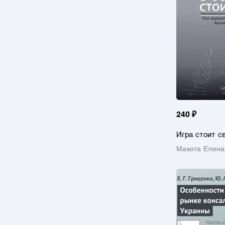
240 ₽
Игра стоит с
эффективнос
Макота Елена
тренинга?