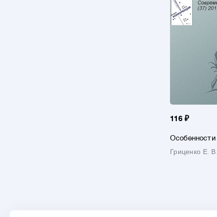
116 ₽
Особенности 
рынке консал
Гриценко Е. В
Украины