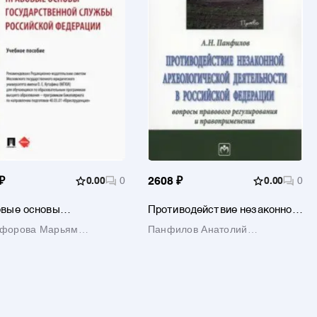
₽
0.00
0
2608 ₽
0.00
0
вые основы
Противодействие незаконной
арственной службы
археологической
ифорова Марьям
Панфилов Анатолий
йской Федерации.
деятельности в РФ. Вопросы
ое пособие
мировна
правового регулирования
Дмитриевич