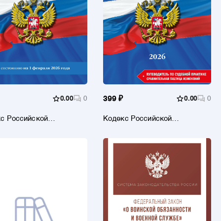
0.00
0
399 ₽
0.00
0
с Российской
Кодекс Российской
ации об
Федерации об
нистративных
административных
нарушениях по сост. на
правонарушениях. В ред. на
.26 / КоАП РФ
2026 год с табл. изм. и указ.
суд. практ. / КоАП РФ