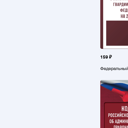
159 ₽
Федеральный
войсках наци
гвардии Росс
Федерации" н