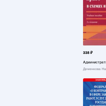
338 ₽
Администрати
схемах и таб
Деменкова На
пособие
Геннадьевна