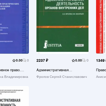
0.00
0
2237 ₽
0.00
0
1349 
вное право.
Административная
Право
рии
деятельность органов
госуд
на Владимировна
Фролов Сергей Станиславович
Анис
 занятий,
внутренних дел. Учебник
Росси
и для
Учебн
Влади
лей