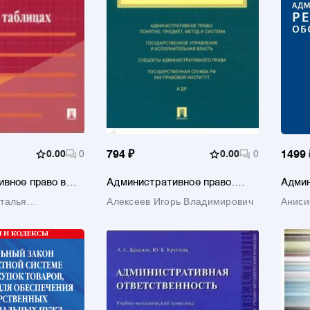
0.00
0
794 ₽
0.00
0
1499 
вное право в
Административное право.
Админ
лицах. Учебное
Учебник
регул
талья
Алексеев Игорь Владимирович
Анис
нарко
Влади