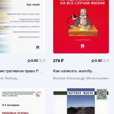
0.00
0
279 ₽
0.00
0
истративное право РФ.
Как написать жалобу.
лекций. Учебное пособие
Образцы с комментариями на
на Любовь
Волков Александр Мелентьевич
все случаи жизни. Сборник
андровна