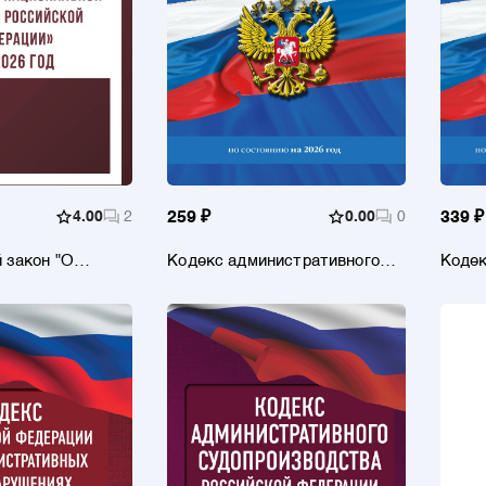
4.00
2
259 ₽
0.00
0
339 ₽
 закон "О
Кодекс административного
Кодек
ональной
судопроизводства РФ по
Федер
ийской
сост. на 2026 год / КАС РФ
адми
а 2026 год
право
01.02