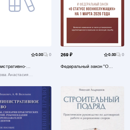
0.00
0
269 ₽
0.00
0
истративно-
Федеральный закон "О
ссуальные отношения в
воинской обязанности и
ова Анастасия
ти рынка ценных бумаг.
военной службе" и
графия
лавовна
Федеральный закон "О
статусе военнослужащих" на
1 марта 2026 года