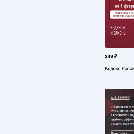
349 ₽
Кодекс Росс
Федерации о
администрат
правонарушен
февраля 2026
изменениями
законопроект
постановлен