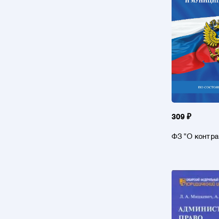
309 ₽
ФЗ "О контра
сфере закупо
работ, услуг
государствен
муниципальн
сост. на 202