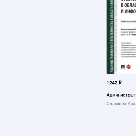
1242 ₽
Администрат
ответственно
Сладкова Ана
связи и инфо
пособие
Вячеславовна