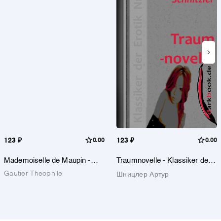
123 ₽
0.00
123 ₽
0.00
Mademoiselle de Maupin -
Traumnovelle - Klassiker der
Klassiker der Erotik Nr. 37
Erotik Nr. 51
Gautier Theophile
Шницлер Артур