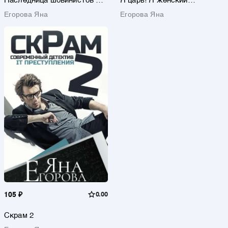
Наследница шовинистов де
Я царь! Я женский
Мармонтель 2
повелитель!
Егорова Яна
Егорова Яна
105 ₽
0.00
Скрам 2