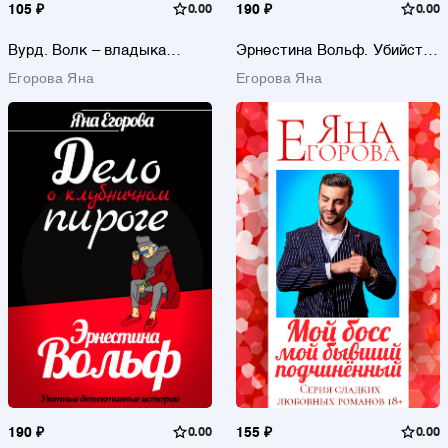
105 ₽
0.00
190 ₽
0.00
Вурд. Волк – владыка
Эрнестина Вольф. Убийство
вампиров
на мистических кругах
Егорова Яна
Егорова Яна
190 ₽
0.00
155 ₽
0.00