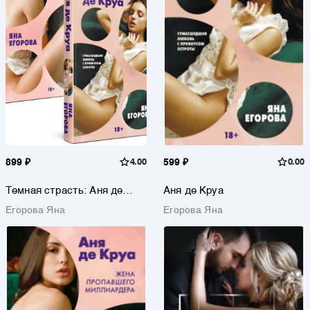
899 ₽
4.00
599 ₽
0.00
Темная страсть: Аня де
Аня де Круа
Круа. Аня де Круа Жена
Егорова Яна
Егорова Яна
пропавшего миллиардера
(комплект из 2 книг)