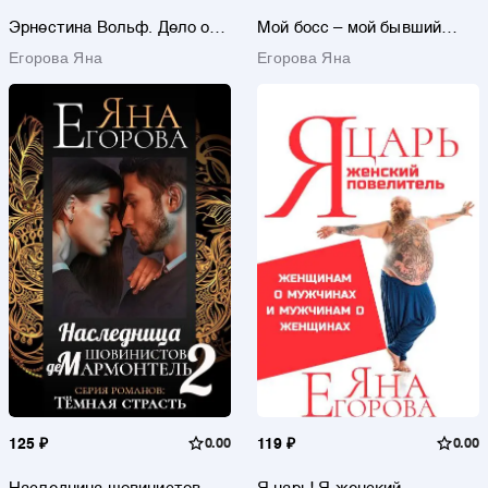
Эрнестина Вольф. Дело о
Мой босс – мой бывший
клубничном пироге
подчинённый
Егорова Яна
Егорова Яна
125 ₽
0.00
119 ₽
0.00