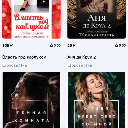
105 ₽
0.00
85 ₽
0.00
Власть под каблуком
Аня де Круа 2
Егорова Яна
Егорова Яна