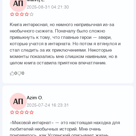
АП
2025-08-31 04:21:30
Книга интересная, но немного непривычная из-за
необычного сюжета. Поначалу было сложно
привыкнуть к тому, что главные герои — звери,
которые учатся в интернате. Но потом я втянулся и
стал следить за их приключениями. Некоторые
моменты показались мне слишком наивными, но в
целом книга оставила приятное впечатление.
0
0
Azim O.
АП
2025-07-24 16:23:31
«Меховой интернат» — это настоящая находка для
любителей необычных историй. Мне очень
понравилось, как Успенский описывает жизнь