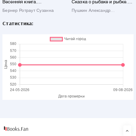
Весенняя книга.
Сказка о рыбаке и рыбке.
Виммельбух
Сказка о мёртвой царевне и
Бернер Ротраут Сузанна
Пушкин Александр
семи богатырях
Сергеевич
Статистика: