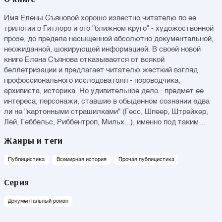
Имя Елены Съяновой хорошо известно читателю по ее
трилогии о Гитлере и его "ближнем круге" - художественной
прозе, до предела насыщенной абсолютно документальной,
неожиданной, шокирующей информацией. В своей новой
книге Елена Съянова отказывается от всякой
беллетризации и предлагает читателю жесткий взгляд
профессионального исследователя - переводчика,
архивиста, историка. Но удивительное дело - предмет ее
интереса, персонажи, ставшие в обыденном сознании едва
ли не "картонными страшилками" (Гесс, Шпеер, Штрейхер,
Лей, Геббельс, Риббентроп, Мильх...), именно под таким
взглядом вдруг обретают объем и новую жутковатую
Жанры и теги
актуальность. Неужели они могут ожить?
Публицистика
Всемирная история
Прочая публицистика
Серия
Документальный роман