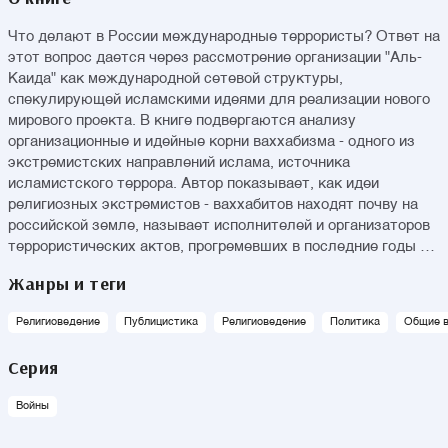
Что делают в России международные террористы? Ответ на
этот вопрос дается через рассмотрение организации "Аль-
Каида" как международной сетевой структуры,
спекулирующей исламскими идеями для реализации нового
мирового проекта. В книге подвергаются анализу
организационные и идейные корни ваххабизма - одного из
экстремистских направлений ислама, источника
исламистского террора. Автор показывает, как идеи
религиозных экстремистов - ваххабитов находят почву на
российской земле, называет исполнителей и организаторов
террористических актов, прогремевших в последние годы во
всем мире.
Жанры и теги
Религиоведение
Публицистика
Религиоведение
Политика
Общие в
Серия
Войны