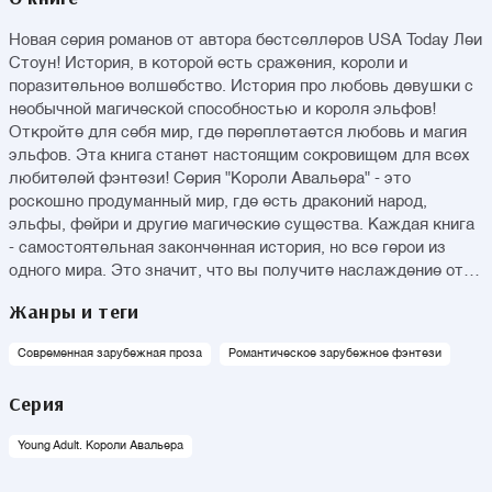
Новая серия романов от автора бестселлеров USA Today Леи
Стоун! История, в которой есть сражения, короли и
поразительное волшебство. История про любовь девушки с
необычной магической способностью и короля эльфов!
Откройте для себя мир, где переплетается любовь и магия
эльфов. Эта книга станет настоящим сокровищем для всех
любителей фэнтези! Серия "Короли Авальера" - это
роскошно продуманный мир, где есть драконий народ,
эльфы, фейри и другие магические существа. Каждая книга
- самостоятельная законченная история, но все герои из
одного мира. Это значит, что вы получите наслаждение от
нескольких ярких разных сюжетов. Сенсация ТикТок 2023 в
Жанры и теги
жанре романтического фэнтези на Amazon!
Современная зарубежная проза
Романтическое зарубежное фэнтези
Серия
Young Adult. Короли Авальера