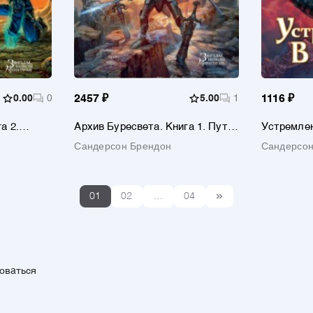
0.00
0
2457 ₽
5.00
1
1116 ₽
а 2.
Архив Буресвета. Книга 1. Путь
Устремлен
королей
Сандерсон Брендон
Сандерсон
01
02
...
04
зоваться