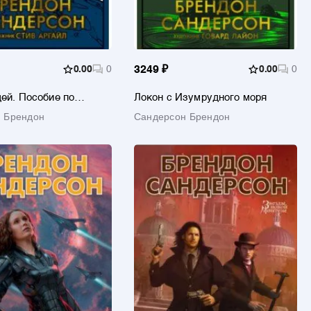
0.00
0
3249 ₽
0.00
0
дей. Пособие по
Локон с Изумрудного моря
ю в средневековой
 Брендон
Сандерсон Брендон