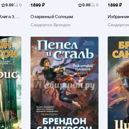
0.00
0
1899 ₽
0.00
0
1899 ₽
нига 3.
Озаренный Солнцем
Избранни
Сандерсон Брендон
Сандерсон