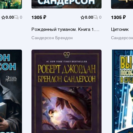
0.00
0
1305 ₽
0.00
0
1305 ₽
Рожденный туманом. Книга 1.
Цитоник
Пепел и сталь
Сандерсон Брендон
Сандерсон