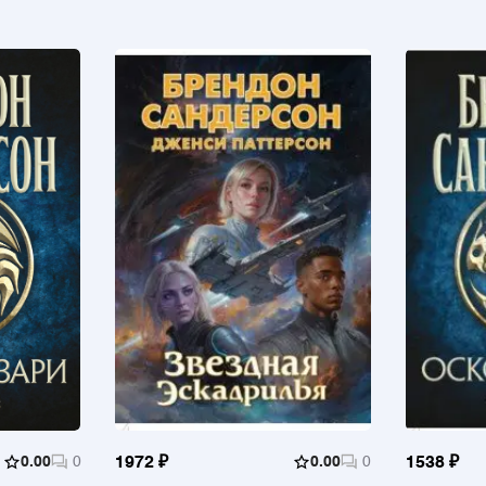
0.00
0
1972 ₽
0.00
0
1538 ₽