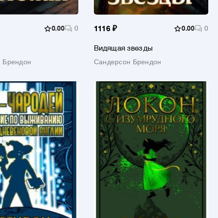
0.00
0
1116 ₽
0.00
0
Видящая звезды
 Брендон
Сандерсон Брендон