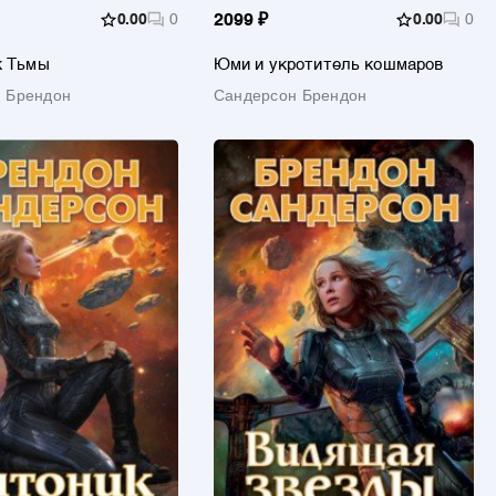
0.00
0
2099 ₽
0.00
0
к Тьмы
Юми и укротитель кошмаров
 Брендон
Сандерсон Брендон