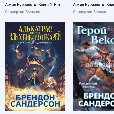
Архив Буресвета. Книга 5. Ветер
Архив Буресвета. Книг
и Правда. Том 1
Осколок Зари
Сандерсон Брендон
Сандерсон Брендон