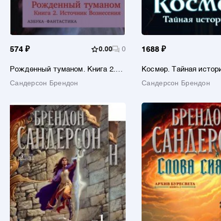
574 ₽
0.00
0
1688 ₽
Рожденный туманом. Книга 2.
Космер. Тайная истор
Источник Вознесения
Сандерсон Брендон
Сандерсон Брендон