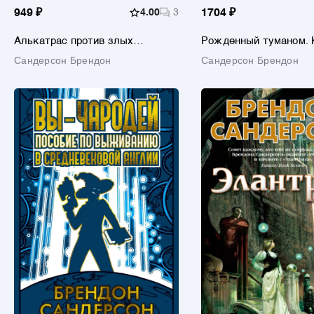
949 ₽
4.00
3
1704 ₽
Алькатрас против злых
Рожденный туманом. К
Библиотекарей. В 2-х книгах.
Герой Веков
Сандерсон Брендон
Сандерсон Брендон
Книга 1. Талант под прикрытием