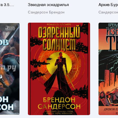
а 3.5.
Звездная эскадрилья
Архив Буре
Осколок 
Сандерсон Брендон
Сандерсон