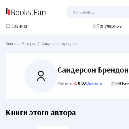
Новинки
Популярные
Книги
/
Авторы
/
Сандерсон Брендон
Сандерсон Брендон
99 Кн
Рейтинг:
0.00
Оценить
Книги этого автора