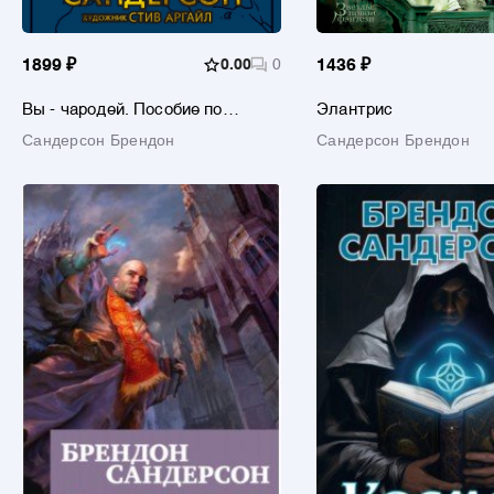
1899 ₽
0.00
0
1436 ₽
Вы - чародей. Пособие по
Элантрис
выживанию в средневековой
Сандерсон Брендон
Сандерсон Брендон
Англии