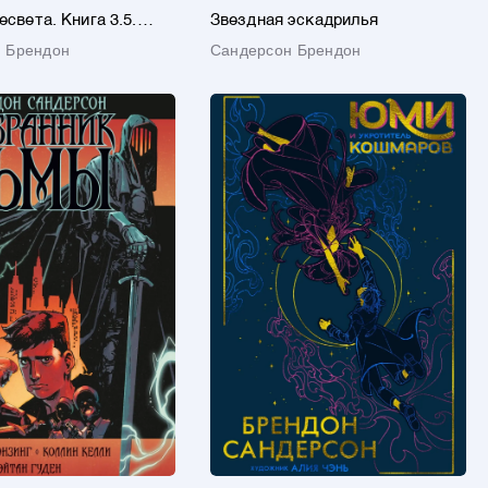
света. Книга 3.5.
Звездная эскадрилья
Зари
 Брендон
Сандерсон Брендон