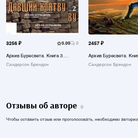
3256 ₽
0.00
0
2457 ₽
Архив Буресвета. Книга 3.
Архив Буресвета. Книг
Давший клятву. В 2-х томах
Слова сияния
Сандерсон Брендон
Сандерсон Брендон
Отзывы об авторе
0
Чтобы оставить отзыв или проголосовать, необходимо автори