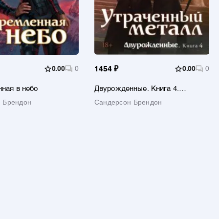
0.00
0
1454 ₽
0.00
0
ная в небо
Двурожденные. Книга 4.
Утраченный металл
 Брендон
Сандерсон Брендон