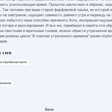
мать ускользающее время. Прошлое заключено в образах, ок
. Так человек при виде старой фарфоровой чашки, из которой к
о за завтраком, ощущает свежесть давнего утра и надежду на
браз забытого лица способен причинять боль, воскрешая ощуще
 потери и разочарования. И все же, перебирая в памяти эти об
е светлыми и мрачными тонами, можно обрести утраченное вр
е романы цикла "В поисках утраченного времени" ранее опубл
ерии.
 теги
ая зарубежная проза
 романов
Вече