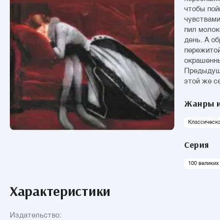
чтобы пой
чувствами
пил молок
день. А о
пережитой
окрашенны
Предыдущи
этой же с
Жанры и
Классическ
Серия
100 великих
Характеристики
Издательство: