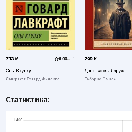
703 ₽
5.00
1
299 ₽
Сны Ктулху
Дело вдовы Леруж
Лавкрафт Говард Филлипс
Габорио Эмиль
Статистика: