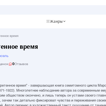
Жанры
тенное время
енное время
рсель
0
ценок
Отзывов
ретенное время" - завершающая книга семитомного цикла Мар
871-1922). Многолетнее наблюдение автора за современным ем
им обществом окончено, и лишь теперь он устами своего главн
, зачем так детально фиксировал чувства и переживания свои
й. Автор перенес в художественный текст ощущение от течени