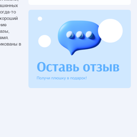
рашенных
огда-то
 хороший
ние
разы,
емя.
икованы в