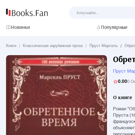
Новинки
Популярные
Книги
/
Классическая зарубежная проза
/
Пруст Марсель
/
Обре
Обрет
Пруст Ма
0.00
0 О
О книге
Роман "Об
Пруста (1
французск
объясняет
персонаже