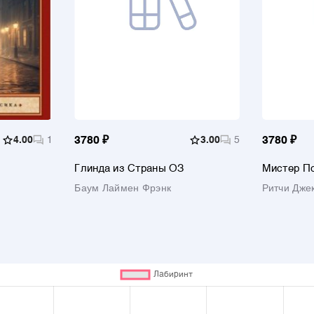
4.00
1
3780 ₽
3.00
5
3780 ₽
Глинда из Страны ОЗ
Мистер П
Баум Лаймен Фрэнк
Ритчи Дже