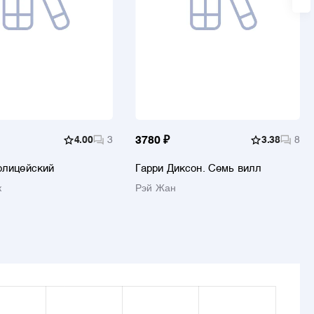
4.00
3
3780 ₽
3.38
8
олицейский
Гарри Диксон. Семь вилл
к
Рэй Жан