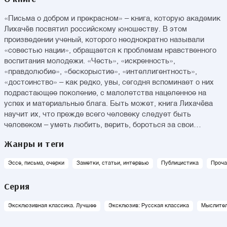
«Письма о добром и прекрасном» – книга, которую академик
Лихачёв посвятил российскому юношеству. В этом
произведении ученый, которого неоднократно называли
«совестью нации», обращается к проблемам нравственного
воспитания молодежи. «Честь», «искренность»,
«правдолюбие», «бескорыстие», «интеллигентность»,
«достоинство» – как редко, увы, сегодня вспоминает о них
подрастающее поколение, с малолетства нацеленное на
успех и материальные блага. Быть может, книга Лихачёва
научит их, что прежде всего человеку следует быть
человеком – уметь любить, верить, бороться за свои
убеждения и видеть и ценить красоту?..
Жанры и теги
Эссе, письма, очерки
Заметки, статьи, интервью
Публицистика
Проча
Серия
Эксклюзивная классика. Лучшее
Эксклюзив: Русская классика
Мыслител