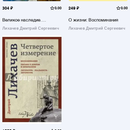
304 ₽
0.00
249 ₽
0.00
Великое наследие.
О жизни: Воспоминания
Классические произведения
Лихачев Дмитрий Сергеевич
Лихачев Дмитрий Сергеевич
литературы Древней Руси