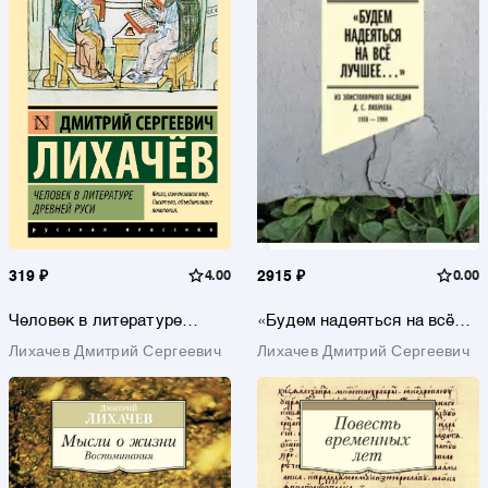
319 ₽
4.00
2915 ₽
0.00
Человек в литературе
«Будем надеяться на всё
Древней Руси
лучшее…» Из
Лихачев Дмитрий Сергеевич
Лихачев Дмитрий Сергеевич
эпистолярного наследия Д.
С. Лихачева. 1938–1999