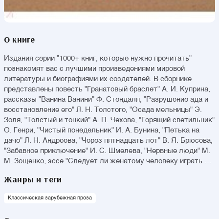
О книге
Издания серии "1000+ книг, которые нужно прочитать"
познакомят вас с лучшими произведениями мировой
литературы и биографиями их создателей. В сборнике
представлены повесть "Гранатовый браслет" А. И. Куприна,
рассказы "Ванина Ванини" Ф. Стендаля, "Разрушение ада и
восстановление его" Л. Н. Толстого, "Осада мельницы" Э.
Золя, "Толстый и тонкий" А. П. Чехова, "Горящий светильник"
О. Генри, "Чистый понедельник" И. А. Бунина, "Петька на
даче" Л. Н. Андреева, "Через пятнадцать лет" В. Я. Брюсова,
"Забавное приключение" И. С. Шмелева, "Нервные люди" М.
М. Зощенко, эссе "Следует ли женатому человеку играть в
гольф?" Дж. К. Джерома, а также стихотворения "Я никогда
Жанры и теги
так не был одинок…" Д. С. Мережковского, "Нелюбовь" З. Н.
Гиппиус и "Кто создан из камня, кто создан из глины…" М.
Классическая зарубежная проза
Цветаевой.