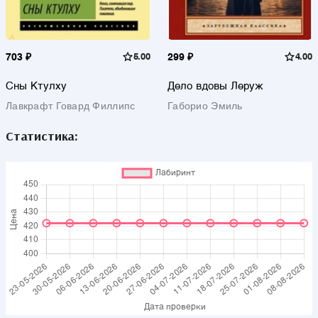
703 ₽
5.00
299 ₽
4.00
Сны Ктулху
Дело вдовы Леруж
Лавкрафт Говард Филлипс
Габорио Эмиль
Статистика: