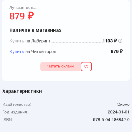
«от ненависти до любви». Внутри – раскладная цветная
Лучшая цена:
вклейка с красивейшим артом с обложки.
879 ₽
Наличие в магазинах
Купить
на Лабиринт
1103 ₽
Купить
на Читай город
879 ₽
Читать онлайн
Характеристики
Издательство:
Эксмо
Год издания:
2024-01-01
ISBN:
978-5-04-186842-0