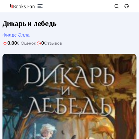
Дикарь и лебедь
Филдс Элла
0.00
0
0 Оценок
Отзывов