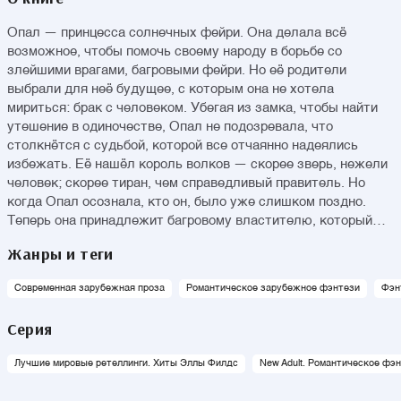
Опал — принцесса солнечных фейри. Она делала всё
возможное, чтобы помочь своему народу в борьбе со
злейшими врагами, багровыми фейри. Но её родители
выбрали для неё будущее, с которым она не хотела
мириться: брак с человеком. Убегая из замка, чтобы найти
утешение в одиночестве, Опал не подозревала, что
столкнётся с судьбой, которой все отчаянно надеялись
избежать. Её нашёл король волков — скорее зверь, нежели
человек; скорее тиран, чем справедливый правитель. Но
когда Опал осознала, кто он, было уже слишком поздно.
Теперь она принадлежит багровому властителю, который
должен быть уничтожен ради спасения солнечного народа.
Жанры и теги
Даже если сердце Опал разобьётся в миг, как его сердце
остановится… Страстная история любви, вдохновлённая
Современная зарубежная проза
Романтическое зарубежное фэнтези
Фэн
легендарным мультфильмом «Принцесса-лебедь», сказкой
Братьев Гримм «Румпельштильцхен» и мифом об Аиде и
Серия
Персефоне. Ретеллинг от популярного на Западе автора для
поклонников «Короля Неверленда». Понравится
Лучшие мировые ретеллинги. Хиты Эллы Филдс
New Adult. Романтическое фэ
поклонникам Никки Сент Кроу, Сары Дж. Маас и Дженнифер
Арментроут. Жаркие сцены и история на популярную тему