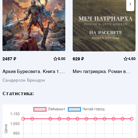
2457 ₽
5.00
629 ₽
4.50
Архив Буресвета. Книга 1.
Меч патриарха. Роман в
Путь королей
двух книгах. На рассвете.
Сандерсон Брендон
Книга первая
Статистика: