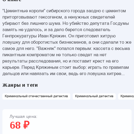
"Цементные короли" сибирского города заодно с цементом
приторговывают гексогеном, а ненужных свидетелей
убирают без лишнего шума. Но убийство депутата Госдумы
замять не удалось, и за дело берется следователь
Генпрокуратуры Иван Кряжин. Он приготовил хитрую
ловушку для оборотистых бизнесменов, а они сделали то же
самое для него. "Важняк" попался первым: кассета с весьма
пикантным компроматом не только сведет на нет
результаты расследования, но и поставит крест на его
карьере. Перед Кряжиным стоит выбор: играть по правилам
дельцов или навязать им свои, ведь его ловушка хитрее...
Жанры и теги
Криминальный отечественный детектив
Криминальный детектив
Кримина
Лучшая цена:
68 ₽