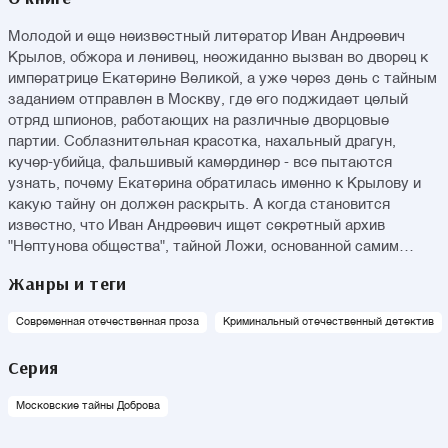
Молодой и еще неизвестный литератор Иван Андреевич
Крылов, обжора и ленивец, неожиданно вызван во дворец к
императрице Екатерине Великой, а уже через день с тайным
заданием отправлен в Москву, где его поджидает целый
отряд шпионов, работающих на различные дворцовые
партии. Соблазнительная красотка, нахальный драгун,
кучер-убийца, фальшивый камердинер - все пытаются
узнать, почему Екатерина обратилась именно к Крылову и
какую тайну он должен раскрыть. А когда становится
известно, что Иван Андреевич ищет секретный архив
"Нептунова общества", тайной Ложи, основанной самим
Петром Первым, начинается целая серия убийств
Жанры и теги
хранителей секрета Великого царя…
Современная отечественная проза
Криминальный отечественный детектив
Серия
Московские тайны Доброва