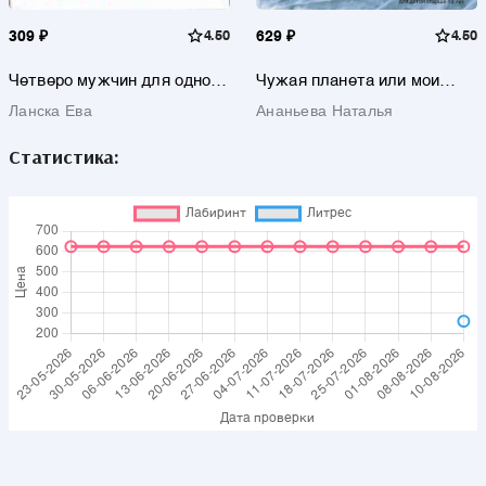
309 ₽
4.50
629 ₽
4.50
Четверо мужчин для одной
Чужая планета или мои
учительницы: Дневник В.Ш.
земные приключения
Ланска Ева
Ананьева Наталья
Статистика: