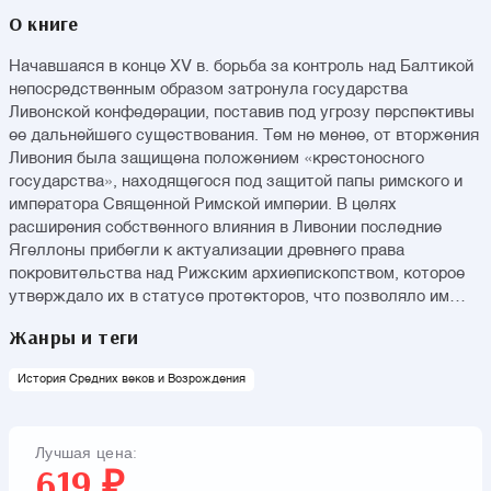
О книге
Начавшаяся в конце XV в. борьба за контроль над Балтикой
непосредственным образом затронула государства
Ливонской конфедерации, поставив под угрозу перспективы
ее дальнейшего существования. Тем не менее, от вторжения
Ливония была защищена положением «крестоносного
государства», находящегося под защитой папы римского и
императора Священной Римской империи. В целях
расширения собственного влияния в Ливонии последние
Ягеллоны прибегли к актуализации древнего права
покровительства над Рижским архиепископством, которое
утверждало их в статусе протекторов, что позволяло им
вмешиваться во внутреннюю политику Ливонии при
Жанры и теги
поддержании видимости сохранения их прерогатив. Данный
политико-правовой концепт на протяжении своего
История Средних веков и Возрождения
существования претерпел ряд значительных изменений под
влиянием актуальной тому времени политической ситуации,
в связи с чем интересную проблему представляет история
Лучшая цена:
его возникновения, анализ его изначального содержания и
619 ₽
последующая трансформация в отношения подданства.