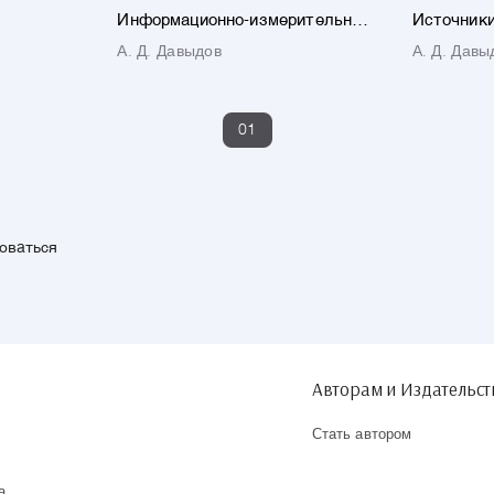
Информационно-измерительные
Источники
системы
электроте
А. Д. Давыдов
А. Д. Давы
электротехнологических
установок
установок и комплексов
01
зоваться
Авторам и Издательс
Стать автором
а