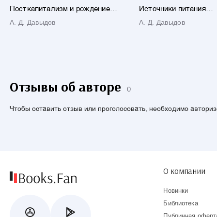
Посткапитализм и рождение
Источники питания
персоналиата
электросварочного
А. Д. Давыдов
А. Д. Давыдов
оборудования
Отзывы об авторе
0
Чтобы оставить отзыв или проголосовать, необходимо автори
О компании
Новинки
Библиотека
Публичная оферт