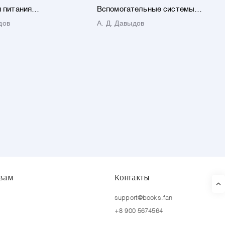
 питания
Вспомогательные системы
хнологических
электротехнологических
дов
А. Д. Давыдов
 и комплексов
установок
твам
Контакты
support@books.fan
+8 900 5674564