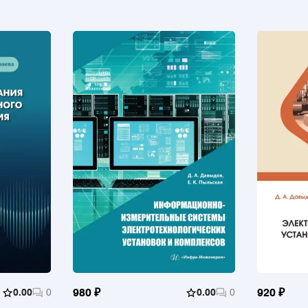
0.00
0
980 ₽
0.00
0
920 ₽