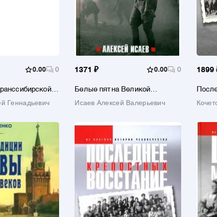
0.00
0
1371 ₽
0.00
0
1899 
Транссибирской
Белые пятна Великой
После
Отечественной войны
крепо
ей Геннадьевич
Исаев Алексей Валерьевич
Кочет
миров