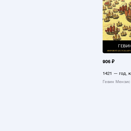
906 ₽
1421 — год, 
открыл мир
Гевин Мензис