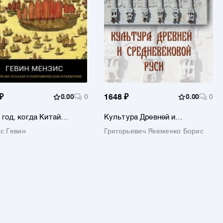
₽
0.00
0
1648 ₽
0.00
0
- год, когда Китай
Культура Древней и
л мир
Средневековой Руси
с Гевин
Григорьевич Якеменко Борис