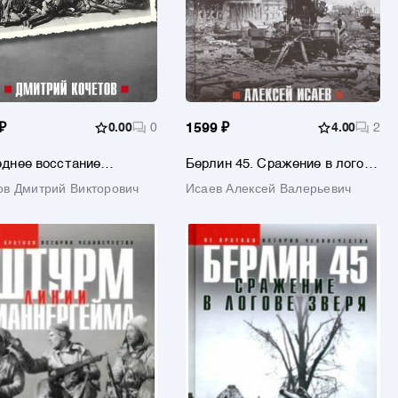
₽
0.00
0
1599 ₽
4.00
2
днее восстание
Берлин 45. Сражение в логове
стных. Как Первая
зверя
ов Дмитрий Викторович
Исаев Алексей Валерьевич
ая война изменила всё