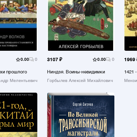
0.00
0
3107 ₽
0.00
0
1969 
хи прошлого
Ниндзя. Воины-невидимки
1421 
откры
андр Мелентьевич
Горбылев Алексей Михайлович
Мензи