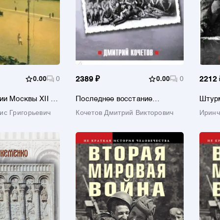
0.00
0
2389 ₽
0.00
0
2212 
ии Москвы XII -
Последнее восстание
Штурм
крепостных
ис Григорьевич
Кочетов Дмитрий Викторович
Иринч