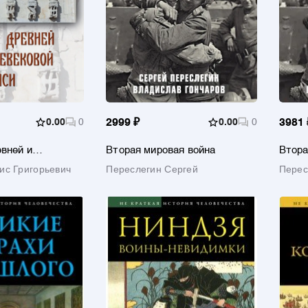
0.00
0
2999 ₽
0.00
0
3981 
вней и
Вторая мировая война
Втора
ой Руси
ис Григорьевич
Переслегин Сергей
Перес