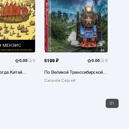
0.00
0
5199 ₽
0.00
0
когда Китай
По Великой Транссибирской
магистрали
Сигачёв Сергей
01