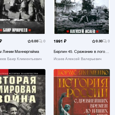
₽
0.00
0
1991 ₽
0.00
0
 Линии Маннергейма
Берлин 45. Сражение в логове
зверя
еев Баир Климентьевич
Исаев Алексей Валерьевич