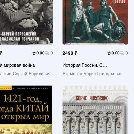
₽
0.00
0
2433 ₽
0.00
0
я мировая война
История России. С
древнейших времен до наших
легин Сергей Борисович
Якеменко Борис Григорьевич
дней