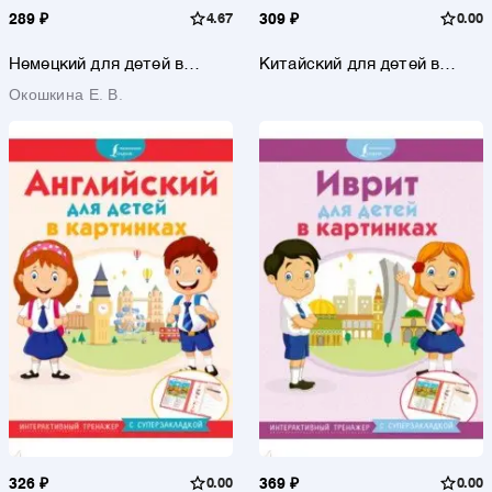
289 ₽
4.67
309 ₽
0.00
Немецкий для детей в
Китайский для детей в
картинках. Интерактивный
картинках. Интерактивный
Окошкина Е. В.
тренажер с суперзакладкой
тренажер с суперзакладкой
326 ₽
0.00
369 ₽
0.00