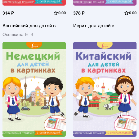
314 ₽
0.00
378 ₽
0.00
Английский для детей в
Иврит для детей в
картинках. Интерактивный
картинках. Интерактивный
Окошкина Е. В.
тренажер с суперзакладкой
тренажер с суперзакладкой