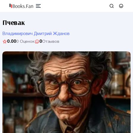
Пчевак
Владимирович Дмитрий Жданов
0.00
0
0 Оценок
Отзывов