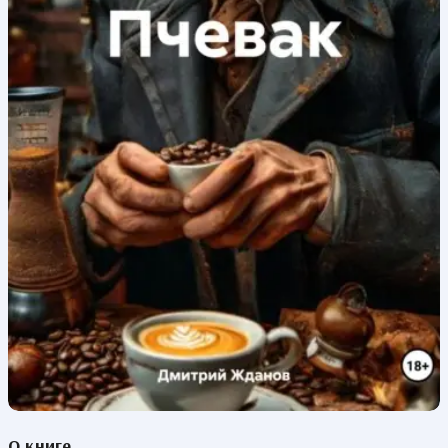
О книге