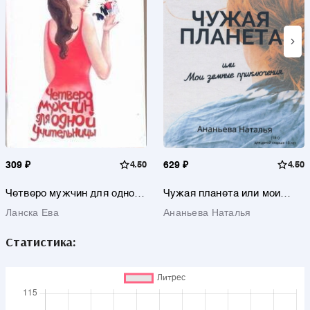
309 ₽
4.50
629 ₽
4.50
Четверо мужчин для одной
Чужая планета или мои
учительницы: Дневник В.Ш.
земные приключения
Ланска Ева
Ананьева Наталья
Статистика: